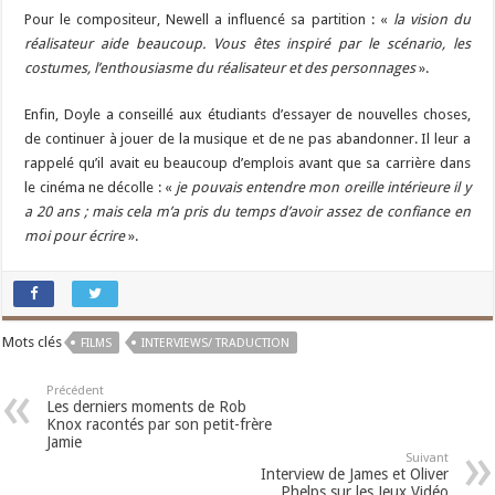
Pour le compositeur, Newell a influencé sa partition : «
la vision du
réalisateur aide beaucoup. Vous êtes inspiré par le scénario, les
costumes, l’enthousiasme du réalisateur et des personnages
».
Enfin, Doyle a conseillé aux étudiants d’essayer de nouvelles choses,
de continuer à jouer de la musique et de ne pas abandonner. Il leur a
rappelé qu’il avait eu beaucoup d’emplois avant que sa carrière dans
le cinéma ne décolle : «
je pouvais entendre mon oreille intérieure il y
a 20 ans ; mais cela m’a pris du temps d’avoir assez de confiance en
moi pour écrire
».
Mots clés
FILMS
INTERVIEWS/ TRADUCTION
Précédent
Les derniers moments de Rob
Knox racontés par son petit-frère
Jamie
Suivant
Interview de James et Oliver
Phelps sur les Jeux Vidéo