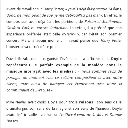
Avant de travailler sur
Harry Potter
, «
j’avais déjà fait presque 14 films,
donc, de mon point de vue, je me débrouillais pas mal
». En effet, le
compositeur avait déjà écrit les partitions de
Raison et Sentiments
,
Gosford Park
, ou encore
Indochine
. Toutefois, il a précisé que son
expérience préférée était celle d’
Henry V
, car c’était son premier
concert. Mais, à aucun moment il n’avait pensé que
Harry Potter
boosterait sa carrière à ce point.
David Rezak, qui a organisé l’évènement, a affirmé que
Doyle
représentait le parfait exemple de la manière dont la
musique interagit avec les médias
: «
nous sommes ravis de
partager un moment avec ce célèbre compositeur et avec notre
classe, mais aussi de partager cet évènement avec toute la
communauté de Syracuse
».
Mike Newell avait choisi Doyle pour
trois raisons
: son sens de la
dramaturgie, son sens de la magie et son sens de l’humour. Doyle
avait déjà travaillé avec lui sur
Le Cheval venu de la Mer
et
Donnie
Brasco
.