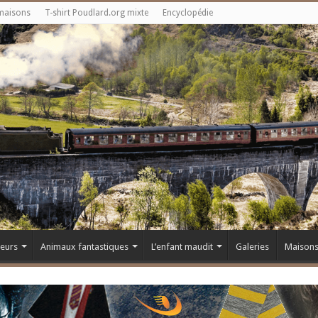
maisons
T-shirt Poudlard.org mixte
Encyclopédie
teurs
Animaux fantastiques
L’enfant maudit
Galeries
Maison