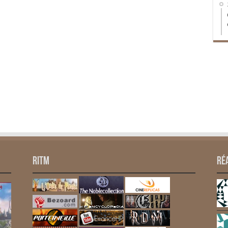
RITM
Ré