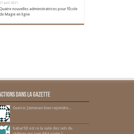
27 avril 2021
Quatre nouvelles administratrices pour l’École
de Magie en ligne
actions dans la gazette
Guerra: J’aimerais bien rejoindre...
babar50: est ce la suite des sets du
château qui sont déjà sortie ?...