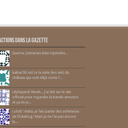
actions dans la gazette
Guerra: J’aimerais bien rejoindre...
babar50: est ce la suite des sets du
château qui sont déjà sortie ?...
Lily3quard: Woah... J'ai été sur le site
officiel pour regarder la bande annonce
et ça en je...
Lolott': Haha, je fais partie des acheteuse
de l’Ickabog ! Mais je ne l'ai pas encore
lu....