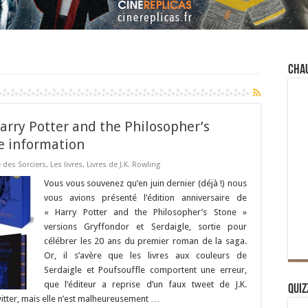
Cha
Harry Potter and the Philosopher’s
e information
e des Sorciers
,
Les livres
,
Livres de J.K. Rowling
Vous vous souvenez qu’en juin dernier (déjà !) nous
vous avions présenté l’édition anniversaire de
« Harry Potter and the Philosopher’s Stone »
versions Gryffondor et Serdaigle, sortie pour
célébrer les 20 ans du premier roman de la saga.
Or, il s’avère que les livres aux couleurs de
Serdaigle et Poufsouffle comportent une erreur,
que l’éditeur a reprise d’un faux tweet de J.K.
Quiz
Twitter, mais elle n’est malheureusement …