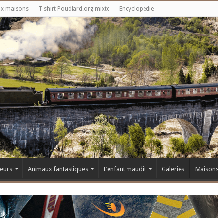
ux maisons
T-shirt Poudlard.org mixte
Encyclopédie
teurs
Animaux fantastiques
L’enfant maudit
Galeries
Maison