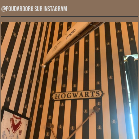
@PoudardOrg sur Instagram