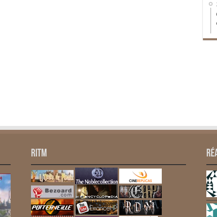
RITM
Ré