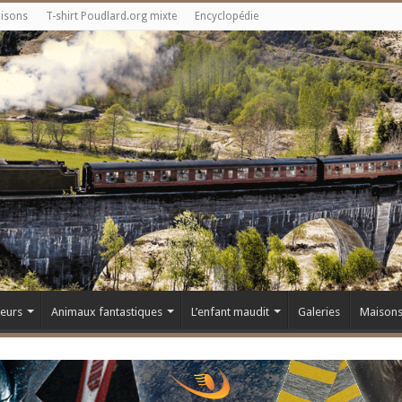
aisons
T-shirt Poudlard.org mixte
Encyclopédie
teurs
Animaux fantastiques
L’enfant maudit
Galeries
Maison