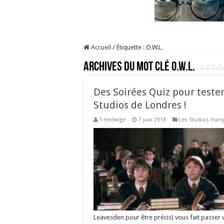
Accueil
/
Étiquette :
O.W.L.
Archives du mot clé
O.W.L.
Des Soirées Quiz pour teste
Studios de Londres !
T-Hedwige
7 juin 2018
Les Studios Harry
Leavesden pour être précis) vous fait passer