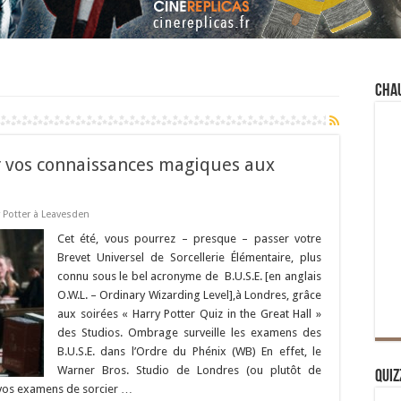
Cha
r vos connaissances magiques aux
 Potter à Leavesden
Cet été, vous pourrez – presque – passer votre
Brevet Universel de Sorcellerie Élémentaire, plus
connu sous le bel acronyme de B.U.S.E. [en anglais
O.W.L. – Ordinary Wizarding Level],à Londres, grâce
aux soirées « Harry Potter Quiz in the Great Hall »
des Studios. Ombrage surveille les examens des
B.U.S.E. dans l’Ordre du Phénix (WB) En effet, le
Warner Bros. Studio de Londres (ou plutôt de
Quiz
 vos examens de sorcier …