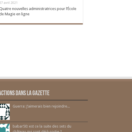
27 avril 2021
Quatre nouvelles administratrices pour l’École
de Magie en ligne
actions dans la gazette
Guerra: J’aimerais bien rejoindre...
babar50: est ce la suite des sets du
château qui sont déjà sortie ?...