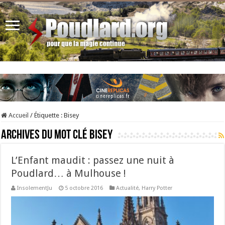
Accueil
/
Étiquette :
Bisey
Archives du mot clé
Bisey
L’Enfant maudit : passez une nuit à
Poudlard… à Mulhouse !
InsolementJu
5 octobre 2016
Actualité
,
Harry Potter