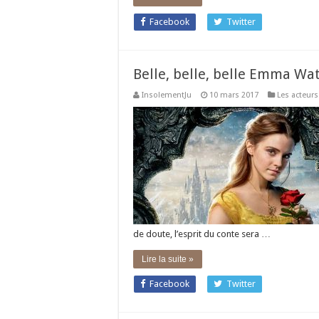
Facebook
Twitter
Belle, belle, belle Emma Wa
InsolementJu
10 mars 2017
Les acteurs
de doute, l’esprit du conte sera …
Lire la suite »
Facebook
Twitter