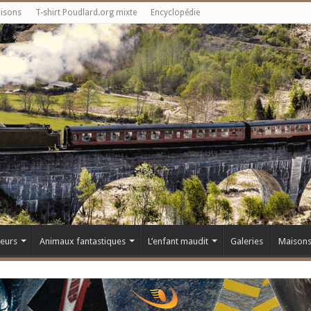
aisons
T-shirt Poudlard.org mixte
Encyclopédie
teurs
Animaux fantastiques
L’enfant maudit
Galeries
Maison