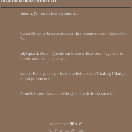
Réactions dans la gazette
Guerra: J’aimerais bien rejoindre...
babar50: est ce la suite des sets du château qui sont déjà sortie
?...
Lily3quard: Woah... J'ai été sur le site officiel pour regarder la
bande annonce et ça en je...
Lolott': Haha, je fais partie des acheteuse de l’Ickabog ! Mais je
ne l'ai pas encore lu....
Albus5: Super idée cet article ! J'ai hâte de lire la suite !...
Animé avec
&