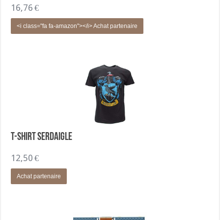
16,76
€
<i class="fa fa-amazon"></i> Achat partenaire
T-shirt Serdaigle
12,50
€
Achat partenaire