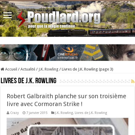
Accueil
/
Actualité
/
J.K. Rowling
/
Livres de J.K. Rowling (page 3)
Livres de J.K. Rowling
Robert Galbraith planche sur son troisième
livre avec Cormoran Strike !
Crazy
7 janvier 2015
J.K. Rowling
,
Livres de J.K. Rowling