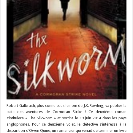
Robert Galbraith, plus connu sous le nom de J.K. Rowling, va publier la
suite des aventures de Cormoran Strike ! Ce deuxième roman
s’intitulera « The Silkworm » et sortira le 19 juin 2014 dans les pays
anglophones. Pour ce deuxième volet, le détective s’intéressa à la
disparition d’Owen Quine, un romancier qui venait de terminer un livre