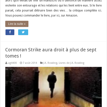
alors qu’il venait de finir un manuscrit où il dénonce de manière assez
violente son entourage et les relations qui les lient entre eux. Si le livre
parait, cela pourrait détruire bien des vies… la critique complète
ici
.
Vous pouvez commander le livre,
par ici
, sur Amazon.
Lire la suite »
Cormoran Strike aura droit à plus de sept
tomes !
ag4400
7 août 2014
J.K. Rowling
,
Livres de J.K. Rowling