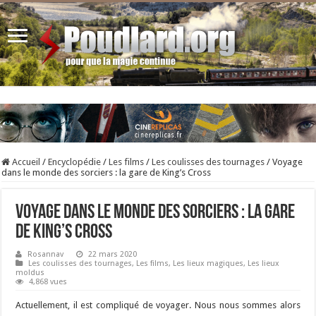
Accueil
/
Encyclopédie
/
Les films
/
Les coulisses des tournages
/
Voyage
dans le monde des sorciers : la gare de King’s Cross
Voyage dans le monde des sorciers : la gare
de King’s Cross
Rosannav
22 mars 2020
Les coulisses des tournages
,
Les films
,
Les lieux magiques
,
Les lieux
moldus
4,868 vues
Actuellement, il est compliqué de voyager. Nous nous sommes alors