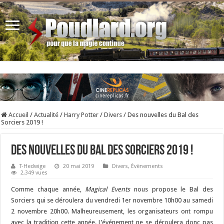
Accueil
/
Actualité
/
Harry Potter
/
Divers
/
Des nouvelles du Bal des
Sorciers 2019 !
Des nouvelles du Bal des Sorciers 2019 !
T-Hedwige
20 mai 2019
Divers
,
Évènements
2,349 vues
Comme chaque année,
Magical Events
nous propose le Bal des
Sorciers qui se déroulera du vendredi 1er novembre 10h00 au samedi
2 novembre 20h00. Malheureusement, les organisateurs ont rompu
avec la tradition cette année. L’événement ne se déroulera donc pas