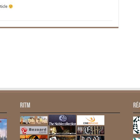
rticle
RITM
Ré