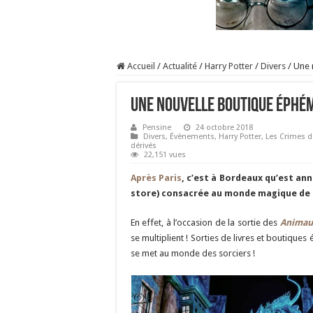
Accueil
/
Actualité
/
Harry Potter
/
Divers
/
Une 
Une nouvelle boutique éphém
Pensine
24 octobre 2018
Divers
,
Évènements
,
Harry Potter
,
Les Crimes d
dérivés
22,151 vues
Après Paris
, c’est à Bordeaux qu’est a
store) consacrée au monde magique de 
En effet, à l’occasion de la sortie des
Animaux
se multiplient ! Sorties de livres et boutiqu
se met au monde des sorciers !