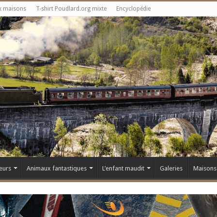
x maisons
T-shirt Poudlard.org mixte
Encyclopédie
eurs
Animaux fantastiques
L’enfant maudit
Galeries
Maisons