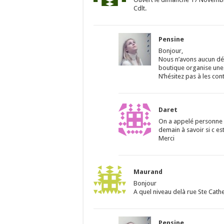
Cdlt.
Pensine
Bonjour,
Nous n’avons aucun dét
boutique organise une s
N’hésitez pas à les co
Daret
On a appelé personne 
demain à savoir si c e
Merci
Maurand
Bonjour
A quel niveau delà rue Ste Cather
Pensine