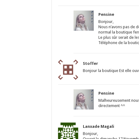
Pensine
Bonjour,
Nous n’avons pas de d
normal la boutique fe
Le plus sûr serait de l
Téléphone de la boutiq
Stoffer
Bonjour la boutique Est elle ou
Pensine
Malheureusement nous n
directement ^^
Lanxade Magali
Bonjour,
Ouvert le dimanche 17 Novemb