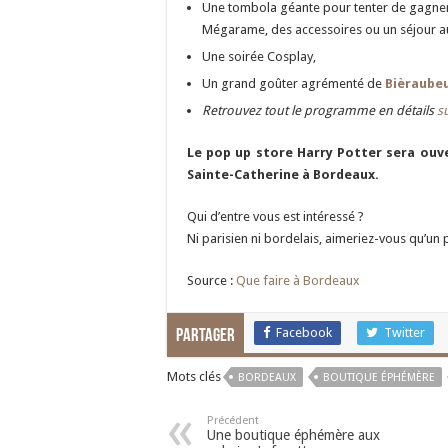
Une tombola géante pour tenter de gagner d
Mégarame, des accessoires ou un séjour au
Une soirée Cosplay,
Un grand goûter agrémenté de
Bièraube
Retrouvez tout le programme en détails
s
Le pop up store Harry Potter sera ouve
Sainte-Catherine à Bordeaux.
Qui d’entre vous est intéressé ?
Ni parisien ni bordelais, aimeriez-vous qu’un
Source :
Que faire à Bordeaux
Facebook
Twitter
Partager
Mots clés
BORDEAUX
BOUTIQUE ÉPHÉMÈRE
Précédent
Une boutique éphémère aux