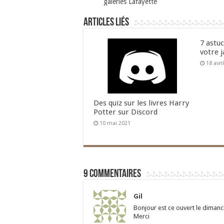
galeries Lafayette
Articles liés
7 astu
votre j
18 avri
Des quiz sur les livres Harry
Potter sur Discord
10 mai 2021
9 commentaires
Gil
Bonjour est ce ouvert le diman
Merci