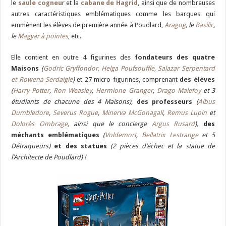
le
saule cogneu
r et la
cabane de Hagrid
, ainsi que de nombreuses
autres caractéristiques emblématiques comme les barques qui
emmènent les élèves de première année à Poudlard,
Aragog
, le
Basilic
,
le
Magyar à pointes
, etc.
Elle contient en outre 4 figurines des
fondateurs des quatre
Maisons
(
Godric Gryffondor, Helga Poufsouffle, Salazar Serpentard
et Rowena Serdaigle
)
et 27 micro-figurines, comprenant
des élèves
(
Harry Potter
,
Ron Weasley
,
Hermione Granger
,
Drago Malefoy
et 3
étudiants de chacune des 4 Maisons)
,
des professeurs
(
Albus
Dumbledore
,
Severus Rogue
,
Minerva McGonagall
,
Remus Lupin
et
Dolorès Ombrage
, ainsi que le concierge
Argus Rusard
),
des
méchants emblématiques
(
Voldemort
,
Bellatrix Lestrange
et 5
Détraqueurs)
et des statues
(2 pièces d’échec et la statue de
l’Architecte de Poudlard) !