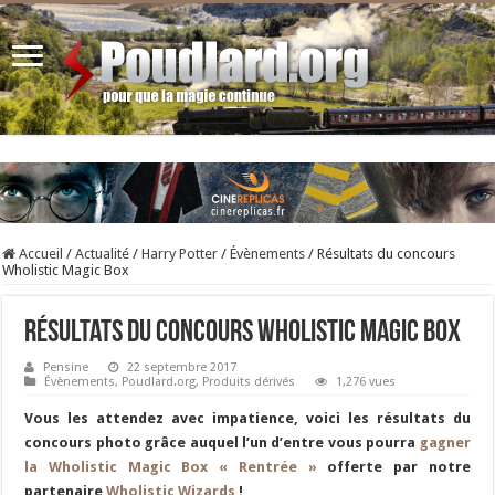
Accueil
/
Actualité
/
Harry Potter
/
Évènements
/
Résultats du concours
Wholistic Magic Box
Résultats du concours Wholistic Magic Box
Pensine
22 septembre 2017
Évènements
,
Poudlard.org
,
Produits dérivés
1,276 vues
Vous les attendez avec impatience, voici les résultats du
concours photo grâce auquel l’un d’entre vous pourra
gagner
la Wholistic Magic Box « Rentrée »
offerte par notre
partenaire
Wholistic Wizards
!