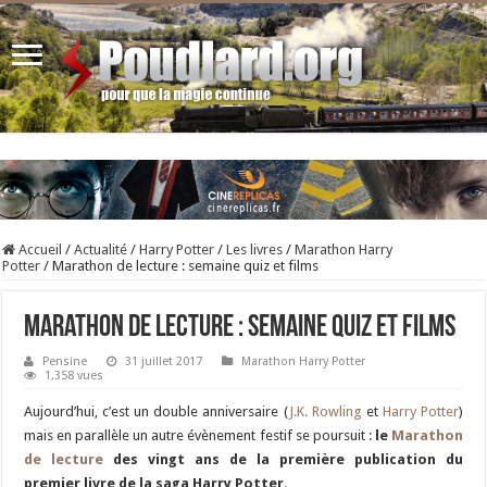
Accueil
/
Actualité
/
Harry Potter
/
Les livres
/
Marathon Harry
Potter
/
Marathon de lecture : semaine quiz et films
Marathon de lecture : semaine quiz et films
Pensine
31 juillet 2017
Marathon Harry Potter
1,358 vues
Aujourd’hui, c’est un double anniversaire (
J.K. Rowling
et
Harry Potter
)
mais en parallèle un autre évènement festif se poursuit :
le
Marathon
de lecture
des vingt ans de la première publication du
premier livre de la saga Harry Potter.