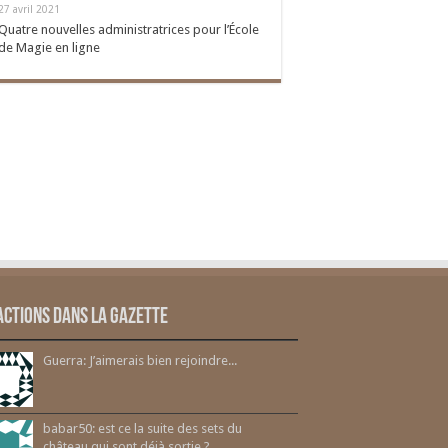
27 avril 2021
Quatre nouvelles administratrices pour l’École
de Magie en ligne
actions dans la gazette
Guerra: J’aimerais bien rejoindre...
babar50: est ce la suite des sets du
château qui sont déjà sortie ?...