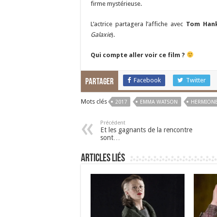
firme mystérieuse.
L’actrice partagera l’affiche avec
Tom Han
Galaxie
).
Qui compte aller voir ce film ?
Facebook
Twitter
Partager
Mots clés
2017
EMMA WATSON
HERMION
Précédent
Et les gagnants de la rencontre
sont…
Articles liés