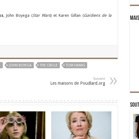
ks
, John Boyega (
Star Wars
) et Karen Gillan (
Gardiens de la
Mai
E
JOHN BOYEGA
THE CIRCLE
TOM HANKS
Suivant
Les maisons de Poudlard.org
Sou