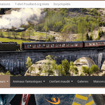
maisons
T-shirt Poudlard.org mixte
Encyclopédie
eurs
Animaux fantastiques
L’enfant maudit
Galeries
Maisons