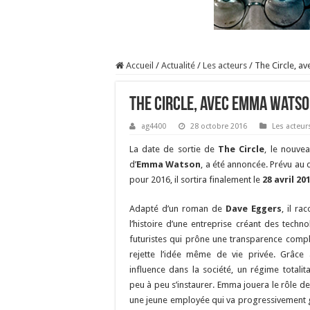
Accueil
/
Actualité
/
Les acteurs
/
The Circle, a
The Circle, avec Emma Watso
ag4400
28 octobre 2016
Les acteur
La date de sortie de
The Circle
, le nouvea
d’
Emma Watson
, a été annoncée. Prévu au 
pour 2016, il sortira finalement le
28 avril 20
Adapté d’un roman de
Dave Eggers
, il ra
l’histoire d’une entreprise créant des techno
futuristes qui prône une transparence compl
rejette l’idée même de vie privée. Grâce
influence dans la société, un régime totalita
peu à peu s’instaurer. Emma jouera le rôle d
une jeune employée qui va progressivement gr