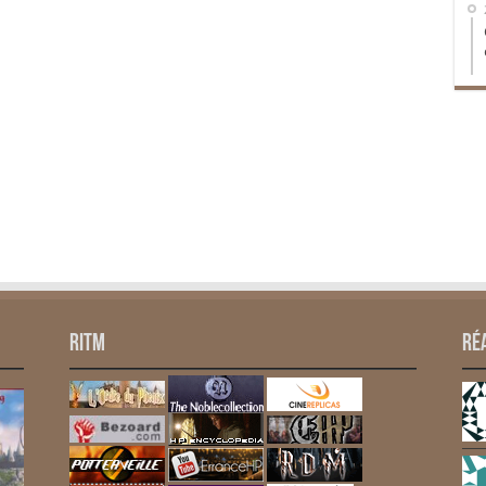
RITM
Ré