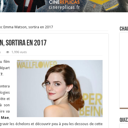
vec Emma Watson, sortira en 2017
Cha
n, sortira en 2017
s
1,996 vues
u film
départ
17
.
contera
logies
ète et
 à son
ire va
e
Mae
,
Quiz
avir les échelons et découvrir peu à peu les dessous de cette