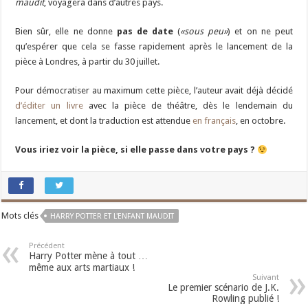
maudit
, voyagera dans d’autres pays.
Bien sûr, elle ne donne
pas de date
(
«sous peu»
) et on ne peut
qu’espérer que cela se fasse rapidement après le lancement de la
pièce à Londres, à partir du 30 juillet.
Pour démocratiser au maximum cette pièce, l’auteur avait déjà décidé
d’éditer un livre
avec la pièce de théâtre, dès le lendemain du
lancement, et dont la traduction est attendue
en français
, en octobre.
Vous iriez voir la pièce, si elle passe dans votre pays ?
Mots clés
HARRY POTTER ET L'ENFANT MAUDIT
Précédent
Harry Potter mène à tout …
même aux arts martiaux !
Suivant
Le premier scénario de J.K.
Rowling publié !