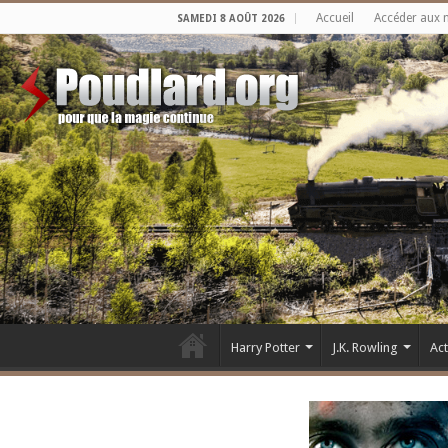
Accueil
Accéder aux 
SAMEDI 8 AOÛT 2026
Harry Potter
J.K. Rowling
Ac