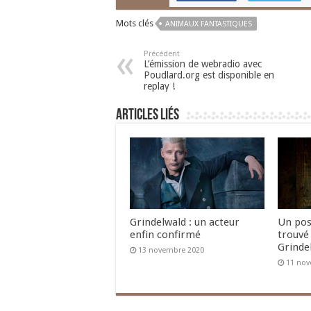
Mots clés
ANIMAUX FANTASTIQUES
Précédent
L’émission de webradio avec
Poudlard.org est disponible en
replay !
Articles liés
Grindelwald : un acteur
Un pos
enfin confirmé
trouvé 
Grinde
13 novembre 2020
11 nov