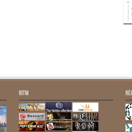
RITM
Ré