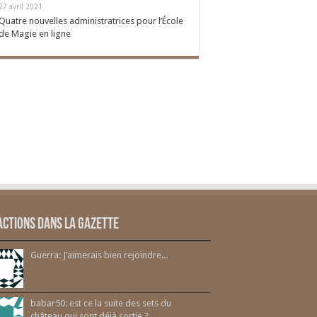
27 avril 2021
Quatre nouvelles administratrices pour l’École
de Magie en ligne
actions dans la gazette
Guerra: J’aimerais bien rejoindre...
babar50: est ce la suite des sets du
château qui sont déjà sortie ?...