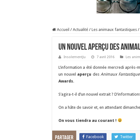
Accueil
/
Actualité
/
Les animaux fantastiques
/
Un nouvel aperçu des Animau
InsolementJu
7 avril 2016
Les anim
L’information a été donnée mercredi après-m
un nouvel
aperçu
des
Animaux Fantastique
Awards
.
S’agira-t-il d’un nouvel extrait ? D’informati
On a hâte de savoir et, en attendant dimanche
On vous tiendra au courant !
Facebook
Twitter
Partager