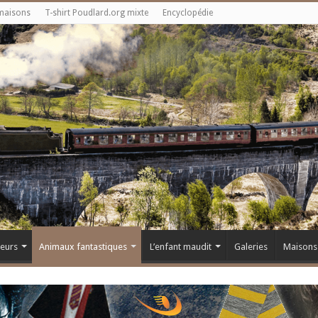
maisons
T-shirt Poudlard.org mixte
Encyclopédie
teurs
Animaux fantastiques
L’enfant maudit
Galeries
Maisons