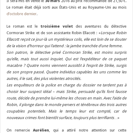
Il sera mis en vente le
30 mars
2016 au prix recommandé de 21,50 €.
Le roman était déjà sorti aux États-Unis et au Royaume-Uni au mois
d’octobre dernier
.
Le roman est le
troisième volet
des aventures du détective
Cormoran Strike et de son assistante Robin Ellacott : «
Lorsque Robin
Ellacott reçoit ce jour-là un mystérieux colis, elle est loin de se douter
de la vision d’horreur qui l’attend : la jambe tranchée d’une femme.
Son patron, le détective privé Cormoran Strike, est moins surpris
qu’elle, mais tout aussi inquiet. Qui est l’expéditeur de ce paquet
macabre ? Quatre noms viennent aussitôt à l’esprit de Strike, surgis
de son propre passé. Quatre individus capables les uns comme les
autres, il le sait, des plus violentes atrocités.
Les enquêteurs de la police en charge du dossier ne tardent pas à
choisir leur suspect idéal – mais Strike, persuadé qu’ils font fausse
route, décide de prendre lui-même les choses en main. Avec l’aide de
Robin, il plonge dans le monde pervers et ténébreux des trois autres
coupables potentiels. Mais le temps leur est compté, car de
nouveaux crimes font bientôt surface, toujours plus terrifiants…
»
On remercie
Aurélien
, qui a attiré notre attention sur cette