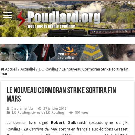
Accueil
/
Actualité
/
J.K. Rowling
/
Le nouveau Cormoran Strike sortira fin
mars
Le nouveau Cormoran Strike sortira fin
mars
InsolementJu
27 janvier 2016
J.K. Rowling
,
Livres de J.K. Rowling
801 vues
Le dernier livre signé
Robert Galbraith
(pseudonyme de J.K.
Rowling),
La Carrière du Mal
, sortira en français aux éditions Grasset.