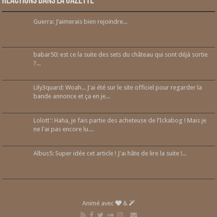
Réactions dans la gazette
Guerra: J’aimerais bien rejoindre...
babar50: est ce la suite des sets du château qui sont déjà sortie
?...
Lily3quard: Woah... J'ai été sur le site officiel pour regarder la
bande annonce et ça en je...
Lolott': Haha, je fais partie des acheteuse de l’Ickabog ! Mais je
ne l'ai pas encore lu....
Albus5: Super idée cet article ! J'ai hâte de lire la suite !...
Animé avec
&