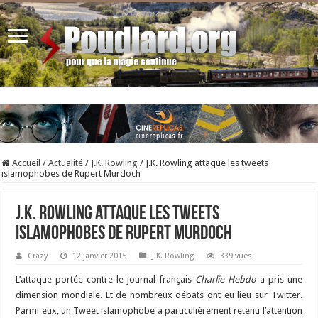
Accueil
/
Actualité
/
J.K. Rowling
/
J.K. Rowling attaque les tweets
islamophobes de Rupert Murdoch
J.K. Rowling attaque les tweets
islamophobes de Rupert Murdoch
Crazy
12 janvier 2015
J.K. Rowling
339 vues
L’attaque portée contre le journal français
Charlie Hebdo
a pris une
dimension mondiale. Et de nombreux débats ont eu lieu sur Twitter.
Parmi eux, un Tweet islamophobe a particulièrement retenu l’attention