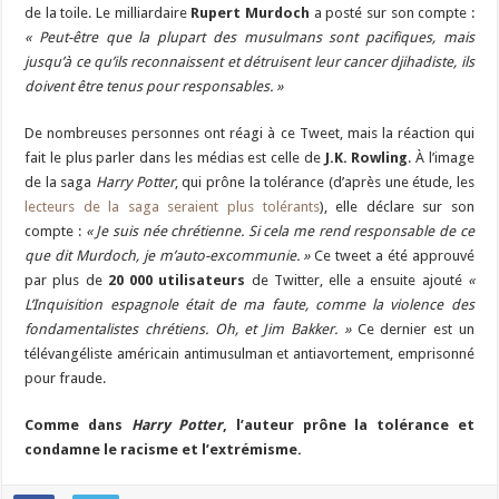
de la toile. Le milliardaire
Rupert Murdoch
a posté sur son compte :
« Peut-être que la plupart des musulmans sont pacifiques, mais
jusqu’à ce qu’ils reconnaissent et détruisent leur cancer djihadiste, ils
doivent être tenus pour responsables. »
De nombreuses personnes ont réagi à ce Tweet, mais la réaction qui
fait le plus parler dans les médias est celle de
J.K. Rowling
. À l’image
de la saga
Harry Potter
, qui prône la tolérance (d’après une étude, les
lecteurs de la saga seraient plus tolérants
), elle déclare sur son
compte :
« Je suis née chrétienne. Si cela me rend responsable de ce
que dit Murdoch, je m’auto-excommunie. »
Ce tweet a été approuvé
par plus de
20 000 utilisateurs
de Twitter, elle a ensuite ajouté
«
L’Inquisition espagnole était de ma faute, comme la violence des
fondamentalistes chrétiens. Oh, et Jim Bakker. »
Ce dernier est un
télévangéliste américain antimusulman et antiavortement, emprisonné
pour fraude.
Comme dans
Harry Potter
, l’auteur prône la tolérance et
condamne le racisme et l’extrémisme.