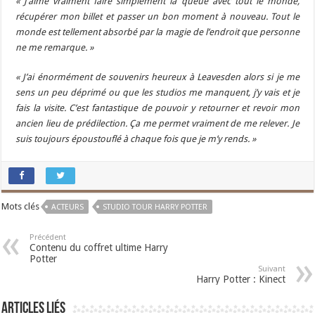
« J’aime vraiment faire simplement la queue avec tout le monde,
récupérer mon billet et passer un bon moment à nouveau. Tout le
monde est tellement absorbé par la magie de l’endroit que personne
ne me remarque. »
« J’ai énormément de souvenirs heureux à Leavesden alors si je me
sens un peu déprimé ou que les studios me manquent, j’y vais et je
fais la visite. C’est fantastique de pouvoir y retourner et revoir mon
ancien lieu de prédilection. Ça me permet vraiment de me relever. Je
suis toujours époustouflé à chaque fois que je m’y rends. »
Mots clés
ACTEURS
STUDIO TOUR HARRY POTTER
Précédent
Contenu du coffret ultime Harry
Potter
Suivant
Harry Potter : Kinect
Articles liés