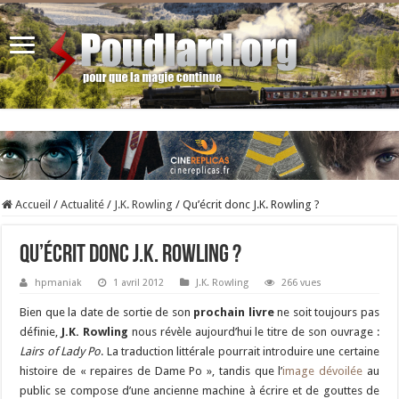
Accueil
/
Actualité
/
J.K. Rowling
/
Qu’écrit donc J.K. Rowling ?
Qu’écrit donc J.K. Rowling ?
hpmaniak
1 avril 2012
J.K. Rowling
266 vues
Bien que la date de sortie de son
prochain livre
ne soit toujours pas
définie,
J.K. Rowling
nous révèle aujourd’hui le titre de son ouvrage :
Lairs of Lady Po
. La traduction littérale pourrait introduire une certaine
histoire de « repaires de Dame Po », tandis que l’
image dévoilée
au
public se compose d’une ancienne machine à écrire et de gouttes de