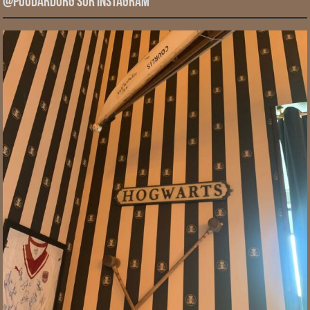
@PoudardOrg sur Instagram