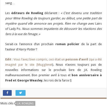
sang…
Les
éditeurs de Rowling
déclarent :
« C’est devenu une tradition
pour Mme Rowling de toujours garder, au début, une petite part de
mystère quand elle annonce ses projets. Rien ne change avec
Lairs
of Lady Po
. Nous sommes impatients de découvrir les réactions des
fans à la vue de l’image. »
Serait-ce l’annonce d’un prochain
roman policier
de la part de
l’auteur d’
Harry Potter
?
Edit
: Vous l’avez bien compris, ceci était un
poisson d’avril
(qui a été
imaginé par le site [Mugglenet
). Nous n’avons toujours pas de
nouvelles informations sur le prochain livre de J.K. Rowling
malheureusement. Bon premier avril à tous et
bon anniversaire à
Fred et George Weasley
, les rois de la farce !]
Mots clés
J.K. ROWLING