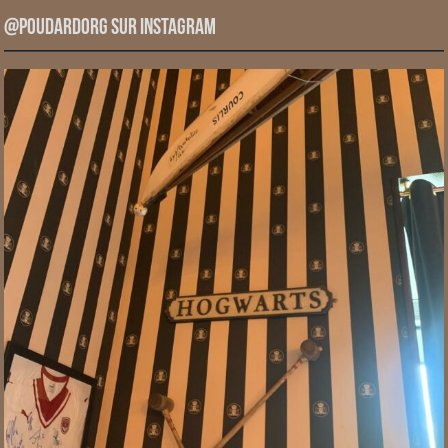
@PoudardOrg sur Instagram