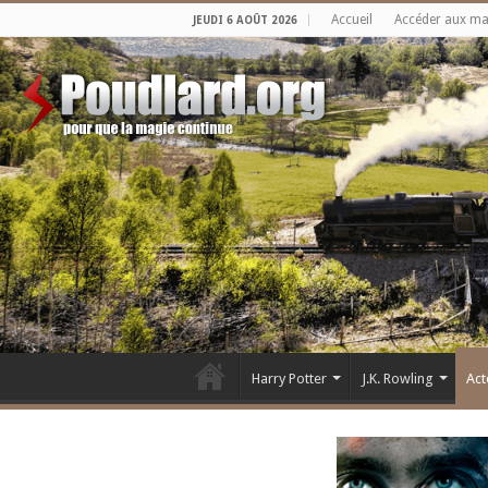
Accueil
Accéder aux m
JEUDI 6 AOÛT 2026
Harry Potter
J.K. Rowling
Act