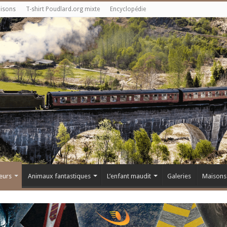
aisons
T-shirt Poudlard.org mixte
Encyclopédie
eurs
Animaux fantastiques
L’enfant maudit
Galeries
Maisons