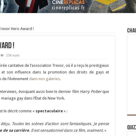
 Trevor Hero Award !
Cha
ward !
256 vues
irée caritative de l’association Trevor, où il a reçu le prestigieux
 et son influence dans la promotion des droits de gays et
s de l’évènement
dans nos galeries
.
nterviews, évoquant aussi bien le dernier film
Harry Potter
que
du mariage gay dans l’État de New York.
u et le décrit comme «
spectaculaire
» :
déçu. Toutes les scènes d’action sont fantastiques. Je pense
Quiz
e de sa carrière
. Il est sensationnel dans ce film, vraiment.
»