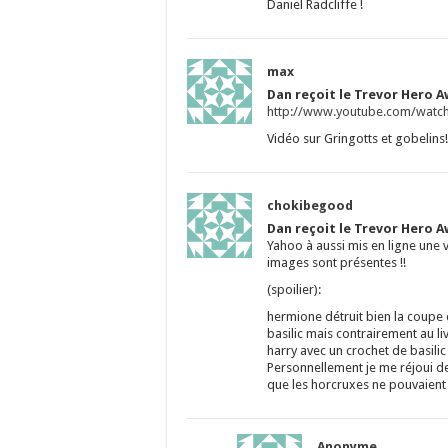
Daniel Radcliffe !
max
Dan reçoit le Trevor Hero A
http://www.youtube.com/wat
Vidéo sur Gringotts et gobelins!
chokibegood
Dan reçoit le Trevor Hero A
Yahoo à aussi mis en ligne une 
images sont présentes !!
(spoilier):
hermione détruit bien la coupe
basilic mais contrairement au li
harry avec un crochet de basilic a
Personnellement je me réjoui de c
que les horcruxes ne pouvaient
Anonyme