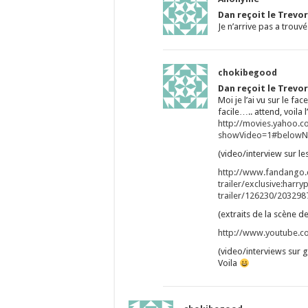
Dan reçoit le Trevor
Je n’arrive pas a trouvé
chokibegood
Dan reçoit le Trevor
Moi je l’ai vu sur le fa
facile….. attend, voila l
http://movies.yahoo.c
showVideo=1#belowN
(video/interview sur le
http://www.fandango
trailer/exclusive:har
trailer/126230/20329
(extraits de la scène d
http://www.youtube.
(video/interviews sur g
Voila