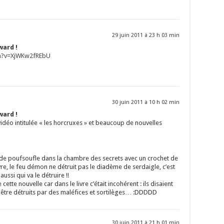
29 juin 2011 à 23 h 03 min
ward !
ch?v=XjWKw2fREbU
30 juin 2011 à 10 h 02 min
ward !
vidéo intitulée « les horcruxes » et beaucoup de nouvelles
 de poufsoufle dans la chambre des secrets avec un crochet de
vre, le feu démon ne détruit pas le diadème de serdaigle, c’est
ussi qui va le détruire !!
ette nouvelle car dans le livre c’était incohérent : ils disaient
 être détruits par des maléfices et sortilèges… :DDDDD
30 juin 2011 à 21 h 01 min