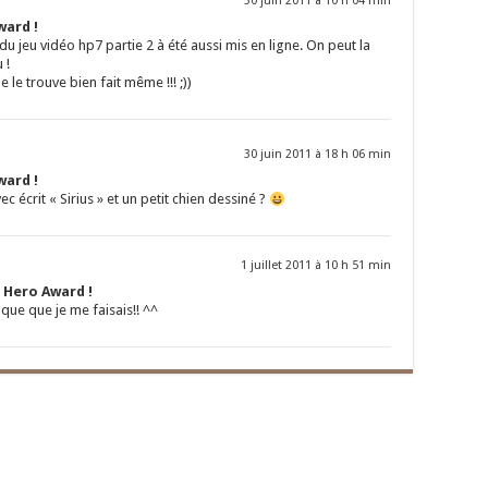
30 juin 2011 à 10 h 04 min
ward !
u jeu vidéo hp7 partie 2 à été aussi mis en ligne. On peut la
 !
 le trouve bien fait même !!! ;))
30 juin 2011 à 18 h 06 min
ward !
 écrit « Sirius » et un petit chien dessiné ?
1 juillet 2011 à 10 h 51 min
 Hero Award !
que que je me faisais!! ^^