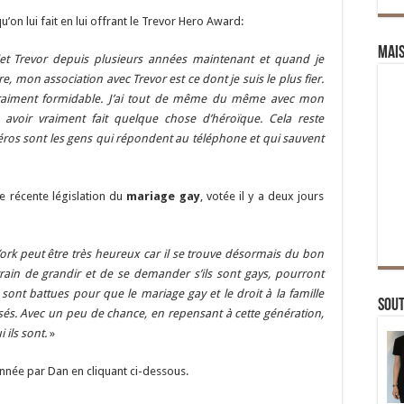
u’on lui fait en lui offrant le Trevor Hero Award:
Mai
Projet Trevor depuis plusieurs années maintenant et quand je
re, mon association avec Trevor est ce dont je suis le plus fier.
vraiment formidable. J’ai tout de même du même avec mon
avoir vraiment fait quelque chose d’héroïque. Cela reste
 héros sont les gens qui répondent au téléphone et qui sauvent
e récente législation du
mariage gay
, votée il y a deux jours
York peut être très heureux car il se trouve désormais du bon
 train de grandir et de se demander s’ils sont gays, pourront
ont battues pour que le mariage gay et le droit à la famille
Sou
. Avec un peu de chance, en repensant à cette génération,
 ils sont.
»
onnée par Dan en cliquant ci-dessous.