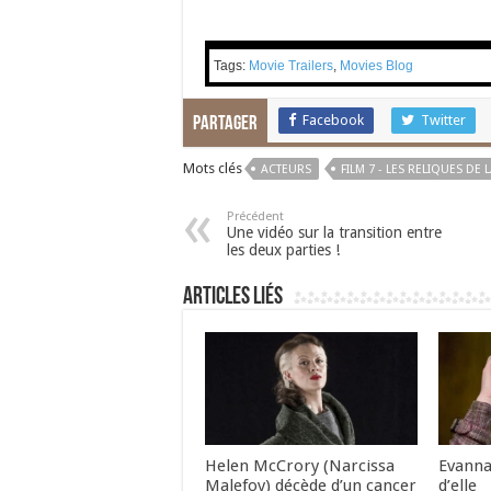
Tags:
Movie Trailers
,
Movies Blog
Facebook
Twitter
Partager
Mots clés
ACTEURS
FILM 7 - LES RELIQUES DE
Précédent
Une vidéo sur la transition entre
les deux parties !
Articles liés
Helen McCrory (Narcissa
Evanna
Malefoy) décède d’un cancer
d’elle