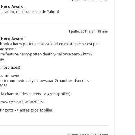
 Hero Award !
 la vidéo, c’est sur le site de Yahoo?
1 juillet 2011 à 8 h 18 min
 Hero Award !
cebook « harry potter » mais vu qu’il en existe plein c’est pas
’adresse :
om/feature/harry-potter-deathly-hallows-part-2.html?
av
s horcruxes)
.com/movie-
rypotterandthedeathlyhallows:part2chamberofsecrets-
87051
e la chambre des secrets –> gros spoilier)
com/watch?v=XjWKw2fREbU
ringotts –> assez gros spoilier)