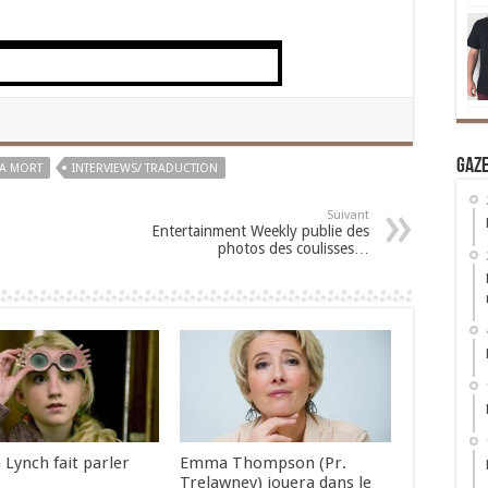
Gaz
 LA MORT
INTERVIEWS/ TRADUCTION
Suivant
Entertainment Weekly publie des
photos des coulisses…
 Lynch fait parler
Emma Thompson (Pr.
Trelawney) jouera dans le