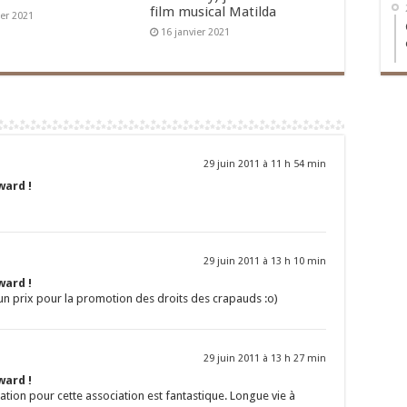
film musical Matilda
ier 2021
16 janvier 2021
29 juin 2011 à 11 h 54 min
ward !
29 juin 2011 à 13 h 10 min
ward !
t un prix pour la promotion des droits des crapauds :o)
29 juin 2011 à 13 h 27 min
ward !
cation pour cette association est fantastique. Longue vie à