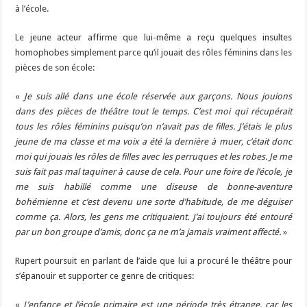
à l’école.
Le jeune acteur affirme que lui-même a reçu quelques insultes
homophobes simplement parce qu’il jouait des rôles féminins dans les
pièces de son école:
«
Je suis allé dans une école réservée aux garçons. Nous jouions
dans des pièces de théâtre tout le temps. C’est moi qui récupérait
tous les rôles féminins puisqu’on n’avait pas de filles. J’étais le plus
jeune de ma classe et ma voix a été la dernière à muer, c’était donc
moi qui jouais les rôles de filles avec les perruques et les robes. Je me
suis fait pas mal taquiner à cause de cela. Pour une foire de l’école, je
me suis habillé comme une diseuse de bonne-aventure
bohémienne et c’est devenu une sorte d’habitude, de me déguiser
comme ça. Alors, les gens me critiquaient. J’ai toujours été entouré
par un bon groupe d’amis, donc ça ne m’a jamais vraiment affecté.
»
Rupert poursuit en parlant de l’aide que lui a procuré le théâtre pour
s’épanouir et supporter ce genre de critiques:
«
L’enfance et l’école primaire est une période très étrange, car les