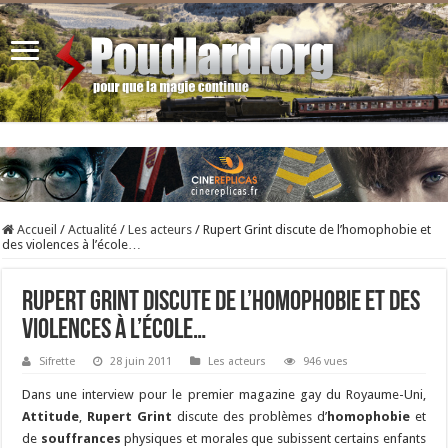
Accueil
/
Actualité
/
Les acteurs
/
Rupert Grint discute de l’homophobie et
des violences à l’école…
Rupert Grint discute de l’homophobie et des
violences à l’école…
Sifrette
28 juin 2011
Les acteurs
946 vues
Dans une interview pour le premier magazine gay du Royaume-Uni,
Attitude
,
Rupert Grint
discute des problèmes d’
homophobie
et
de
souffrances
physiques et morales que subissent certains enfants