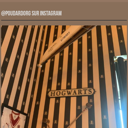
@PoudardOrg sur Instagram