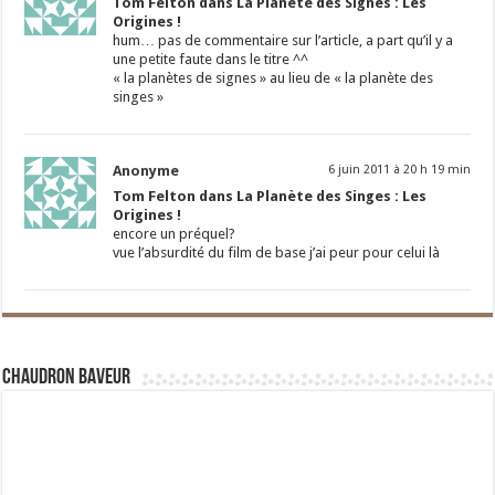
Tom Felton dans La Planète des Signes : Les
Origines !
hum… pas de commentaire sur l’article, a part qu’il y a
une petite faute dans le titre ^^
« la planètes de signes » au lieu de « la planète des
singes »
Anonyme
6 juin 2011 à 20 h 19 min
Tom Felton dans La Planète des Singes : Les
Origines !
encore un préquel?
vue l’absurdité du film de base j’ai peur pour celui là
Chaudron Baveur