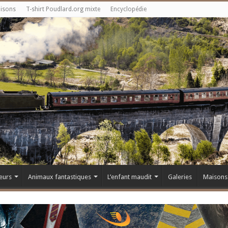
aisons
T-shirt Poudlard.org mixte
Encyclopédie
eurs
Animaux fantastiques
L’enfant maudit
Galeries
Maisons