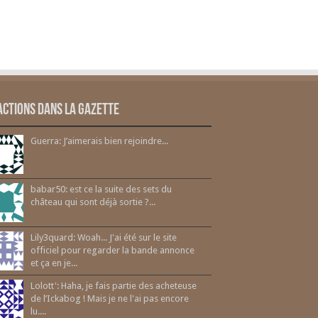
actions dans la gazette
Guerra: J’aimerais bien rejoindre...
babar50: est ce la suite des sets du
château qui sont déjà sortie ?...
Lily3quard: Woah... J'ai été sur le site
officiel pour regarder la bande annonce
et ça en je...
Lolott': Haha, je fais partie des acheteuse
de l’Ickabog ! Mais je ne l'ai pas encore
lu....