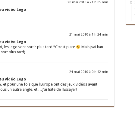
20 mai 2010 à 21 h 05 min
jeu vidéo Lego
21 mai 2010 à 1 h 24 min
jeu vidéo Lego
 les lego vont sortir plus tard !!C »est plate
Mais jvai kan
sort plus tard)
24 mai 2010 à 0 h 42 min
jeu vidéo Lego
DS, et pour une fois que l’Europe ont des jeux vidéos avant
, ous un autre angle, et …J’ai hâte de l’Essayer!