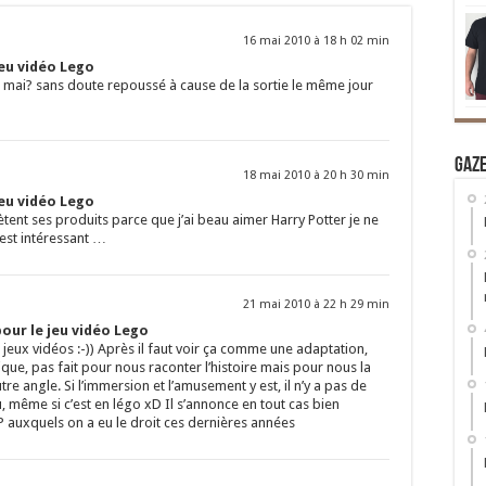
16 mai 2010 à 18 h 02 min
jeu vidéo Lego
1 mai? sans doute repoussé à cause de la sortie le même jour
Gaz
18 mai 2010 à 20 h 30 min
jeu vidéo Lego
hètent ses produits parce que j’ai beau aimer Harry Potter je ne
 est intéressant …
21 mai 2010 à 22 h 29 min
our le jeu vidéo Lego
 jeux vidéos :-)) Après il faut voir ça comme une adaptation,
que, pas fait pour nous raconter l’histoire mais pour nous la
tre angle. Si l’immersion et l’amusement y est, il n’y a pas de
, même si c’est en légo xD Il s’annonce en tout cas bien
P auxquels on a eu le droit ces dernières années