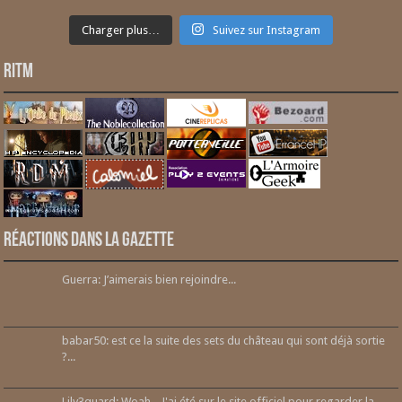
Charger plus…
Suivez sur Instagram
RITM
Réactions dans la gazette
Guerra: J’aimerais bien rejoindre...
babar50: est ce la suite des sets du château qui sont déjà sortie
?...
Lily3quard: Woah... J'ai été sur le site officiel pour regarder la