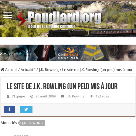
Accueil
/
Actualité
/
J.K. Rowling
/
Le site de J.K. Rowling (un peu) mis à jour
Le site de J.K. Rowling (un peu) mis à jour
L'Équipe
20 août 2009
J.K. Rowling
192 vues
Mots clés
J.K. ROWLING