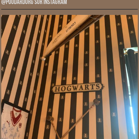
@PoudardOrg sur Instagram