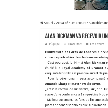
Accueil
/
Actualité
/
Les acteurs
/
Alan Rickman v
Alan Rickman va recevoir un
L'Équipe
8 mai 2009
Les acteurs
L’université des Arts de Londres
a décid
influence particulière dans le domaine artisti
_ C’est pourquoi, le 14 mai
Alan Rickman
re
étudié à la
Royal Academy of Dramatic 
cinquante trois films et presque autant de piè
_ Pour la cérémonie, il sera accompagné
Amanda Sharp
et
Matthew Slotover
.
_ C’est le recteur de l’université,
Sir John Tu
suivie d’une conférence à
Banqueting Hous
_ Malheureusement, les fans de l’irremplaçab
places ne sont disponibles que sur invitation