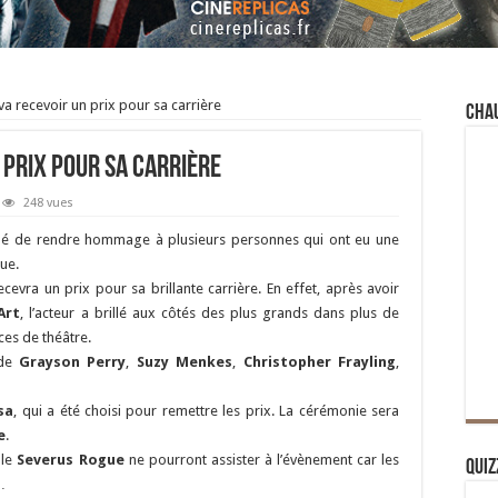
a recevoir un prix pour sa carrière
Cha
 prix pour sa carrière
248 vues
é de rendre hommage à plusieurs personnes qui ont eu une
que.
cevra un prix pour sa brillante carrière. En effet, après avoir
Art
, l’acteur a brillé aux côtés des plus grands dans plus de
ces de théâtre.
 de
Grayson Perry
,
Suzy Menkes
,
Christopher Frayling
,
sa
, qui a été choisi pour remettre les prix. La cérémonie sera
e
.
le
Severus Rogue
ne pourront assister à l’évènement car les
Quiz
…