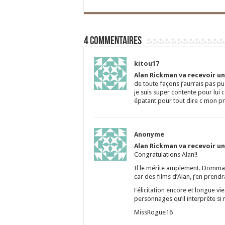
4 commentaires
kitou17
Alan Rickman va recevoir un
de toute façons j’aurrais pas pus 
je suis super contente pour lui
épatant pour tout dire c mon pré
Anonyme
Alan Rickman va recevoir un
Congratulations Alan!!
Il le mérite amplement. Domma
car des films d’Alan, j’en prendr
Félicitation encore et longue vi
personnages qu’il interprète si
MissRogue16