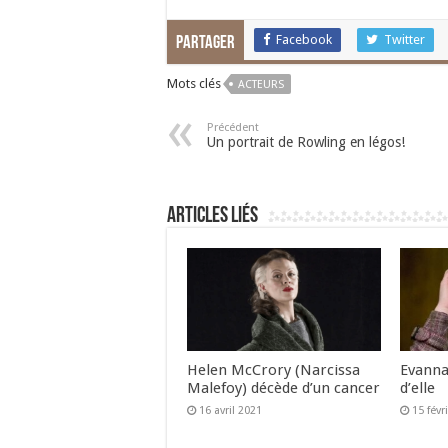
Facebook
Twitter
Partager
Mots clés
ACTEURS
Précédent
Un portrait de Rowling en légos!
Articles liés
Helen McCrory (Narcissa
Evanna
Malefoy) décède d’un cancer
d’elle
16 avril 2021
15 févr