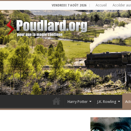
Accueil
Accéder au
VENDREDI 7 AOÛT 2026
Harry Potter
J.K. Rowling
Act