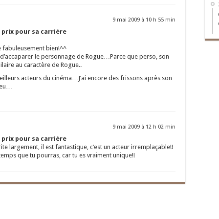
9 mai 2009 à 10 h 55 min
 prix pour sa carrière
oue fabuleusement bien!^^
il a d’accaparer le personnage de Rogue…Parce que perso, son
milaire au caractère de Rogue..
 meilleurs acteurs du cinéma…J’ai encore des frissons après son
 jeu…
9 mai 2009 à 12 h 02 min
 prix pour sa carrière
rite largement, il est fantastique, c’est un acteur irremplaçable!!
temps que tu pourras, car tu es vraiment unique!!