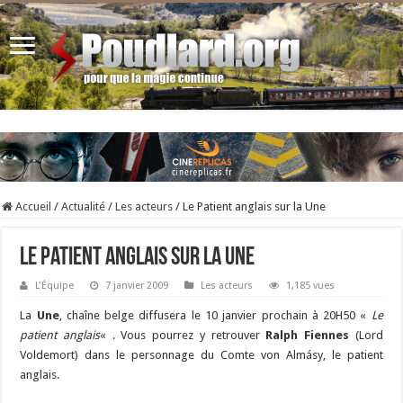
Accueil
/
Actualité
/
Les acteurs
/
Le Patient anglais sur la Une
Le Patient anglais sur la Une
L'Équipe
7 janvier 2009
Les acteurs
1,185 vues
La
Une
, chaîne belge diffusera le 10 janvier prochain à 20H50 «
Le
patient anglais
« . Vous pourrez y retrouver
Ralph Fiennes
(Lord
Voldemort) dans le personnage du Comte von Almásy, le patient
anglais.