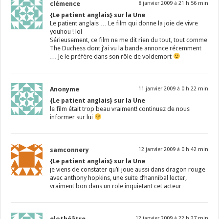
clémence
8 janvier 2009 à 21 h 56 min
{Le patient anglais} sur la Une
Le patient anglais … Le film qui donne la joie de vivre
youhou ! lol
Sérieusement, ce film ne me dit rien du tout, tout comme
The Duchess dont j’ai vu la bande annonce récemment
… Je le préfère dans son rôle de voldemort
Anonyme
11 janvier 2009 à 0 h 22 min
{Le patient anglais} sur la Une
le film était trop beau vraiment! continuez de nous
informer sur lui
samconnery
12 janvier 2009 à 0 h 42 min
{Le patient anglais} sur la Une
je viens de constater qu’il joue aussi dans dragon rouge
avec anthony hopkins, une suite d’hannibal lecter,
vraiment bon dans un role inquietant cet acteur
elothéâtre
12 janvier 2009 à 22 h 27 min