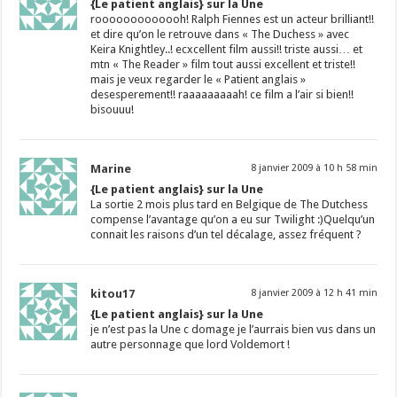
{Le patient anglais} sur la Une
rooooooooooooh! Ralph Fiennes est un acteur brilliant!!
et dire qu’on le retrouve dans « The Duchess » avec
Keira Knightley..! ecxcellent film aussi!! triste aussi… et
mtn « The Reader » film tout aussi excellent et triste!!
mais je veux regarder le « Patient anglais »
desesperement!! raaaaaaaaah! ce film a l’air si bien!!
bisouuu!
Marine
8 janvier 2009 à 10 h 58 min
{Le patient anglais} sur la Une
La sortie 2 mois plus tard en Belgique de The Dutchess
compense l’avantage qu’on a eu sur Twilight :)Quelqu’un
connait les raisons d’un tel décalage, assez fréquent ?
kitou17
8 janvier 2009 à 12 h 41 min
{Le patient anglais} sur la Une
je n’est pas la Une c domage je l’aurrais bien vus dans un
autre personnage que lord Voldemort !