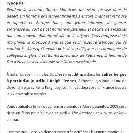
Synopsis
:
Pendant la seconde Guerre Mondiale, un avion s’écrase dans le
désert. Un homme grièvement brûlé mais encore vivant est retrouvé
et rapatrié en Europe. Hana, une jeune infirmière de guerre,
s’intéresse au sort de cet homme mystérieux et décide de s’installer
dans un couvent abandonné afin de le soigner. Sous l’emprise de la
morphine, le moribond amnésique revit l’histoire d’amour qui l’a
conduit là. Alors qu’il explorait le désert d’Égypte en compagnie de
collègues anglais, il est tombé amoureux de Katharine, la femme de
l’un d’eux et a vécu avec elle une liaison passionnée…
À noter que le film «
The Duchess
» est diffusé dans les
salles belges
à partir d’aujourd’hui
.
Ralph Fiennes
, à l’honneur, y joue le Duc de
Devonshire avec Keira Knightley. Le film est déjà sorti en France depuis
le 12 novembre dernier.
Vous souhaitez le retrouver encore bientôt ? Alors patientez, 2009 sera
riche en films pour lui avec en avril «
The Reader
» et «
Hurt Locker
»
en mai.
Comme quoi Lord Voldemort reste très actif sans baguette magique !