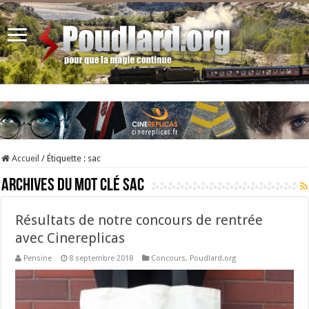
Accueil
/
Étiquette :
sac
Archives du mot clé
sac
Résultats de notre concours de rentrée
avec Cinereplicas
Pensine
8 septembre 2018
Concours
,
Poudlard.org