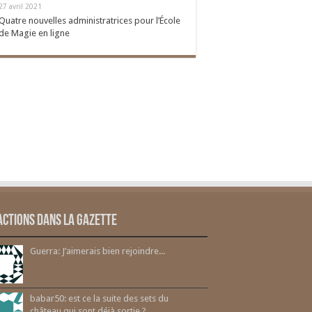
27 avril 2021
Quatre nouvelles administratrices pour l’École
de Magie en ligne
actions dans la gazette
Guerra: J’aimerais bien rejoindre...
babar50: est ce la suite des sets du
château qui sont déjà sortie ?...