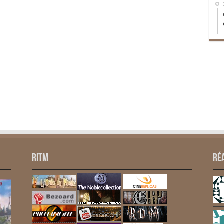
RITM
Ré