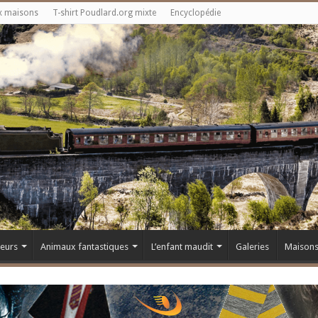
x maisons
T-shirt Poudlard.org mixte
Encyclopédie
teurs
Animaux fantastiques
L’enfant maudit
Galeries
Maison