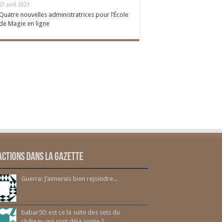
27 avril 2021
Quatre nouvelles administratrices pour l’École
de Magie en ligne
actions dans la gazette
Guerra: J’aimerais bien rejoindre...
babar50: est ce la suite des sets du
château qui sont déjà sortie ?...