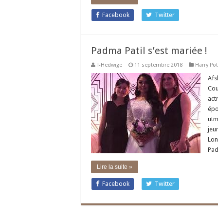
Facebook
Twitter
Padma Patil s’est mariée !
T-Hedwige
11 septembre 2018
Harry Pot
Afs
Cou
act
épo
utm
jeu
Lon
Pad
Lire la suite »
Facebook
Twitter