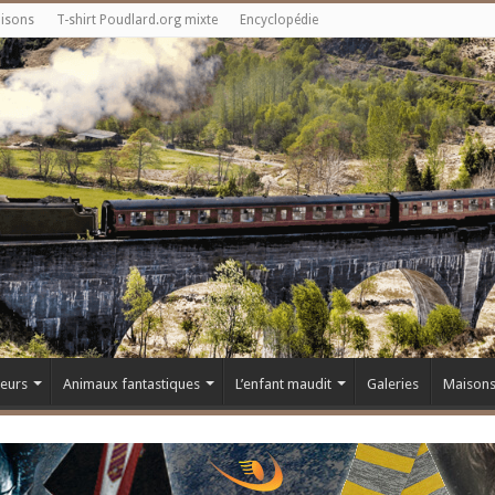
aisons
T-shirt Poudlard.org mixte
Encyclopédie
teurs
Animaux fantastiques
L’enfant maudit
Galeries
Maison