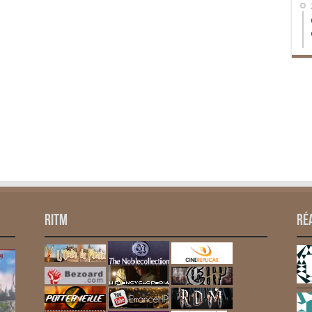
RITM
Ré