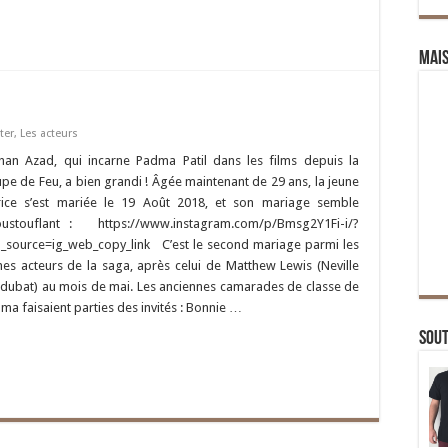
Mai
ter
,
Les acteurs
han Azad, qui incarne Padma Patil dans les films depuis la
pe de Feu, a bien grandi ! Âgée maintenant de 29 ans, la jeune
rice s’est mariée le 19 Août 2018, et son mariage semble
ustouflant : https://www.instagram.com/p/Bmsg2Y1Fi-i/?
_source=ig_web_copy_link C’est le second mariage parmi les
nes acteurs de la saga, après celui de Matthew Lewis (Neville
dubat) au mois de mai. Les anciennes camarades de classe de
ma faisaient parties des invités : Bonnie …
Sou