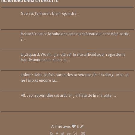
Réactions dans la gazette
Guerra: J’aimerais bien rejoindre...
babar50: est ce la suite des sets du château qui sont déjà sortie
?...
Lily3quard: Woah... J'ai été sur le site officiel pour regarder la
bande annonce et ça en je...
Lolott': Haha, je fais partie des acheteuse de l’Ickabog ! Mais je
ne l'ai pas encore lu....
Albus5: Super idée cet article ! J'ai hâte de lire la suite !...
Animé avec
&