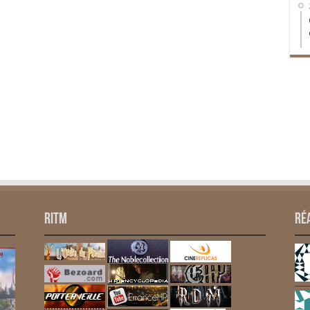
RITM
Ré