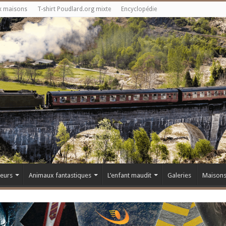
x maisons
T-shirt Poudlard.org mixte
Encyclopédie
teurs
Animaux fantastiques
L’enfant maudit
Galeries
Maison