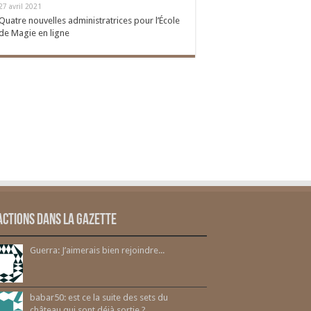
27 avril 2021
Quatre nouvelles administratrices pour l’École
de Magie en ligne
actions dans la gazette
Guerra: J’aimerais bien rejoindre...
babar50: est ce la suite des sets du
château qui sont déjà sortie ?...