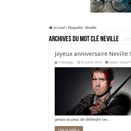
Accueil
/
Étiquette :
Neville
Archives du mot clé
Neville
Joyeux anniversaire Neville !
T-Hedwige
30 juillet 2019
Divers
,
Harry P
jamais eu peur de défendre ses …
Lire la suite »