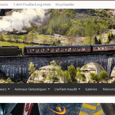
aisons
T-shirt Poudlard.org mixte
Encyclopédie
teurs
Animaux fantastiques
L’enfant maudit
Galeries
Maison