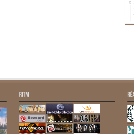
RITM
Ré