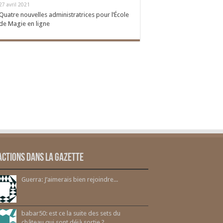
27 avril 2021
Quatre nouvelles administratrices pour l’École
de Magie en ligne
actions dans la gazette
Guerra: J’aimerais bien rejoindre...
babar50: est ce la suite des sets du
château qui sont déjà sortie ?...