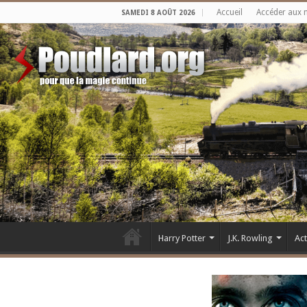
Accueil
Accéder aux 
SAMEDI 8 AOÛT 2026
Harry Potter
J.K. Rowling
Ac