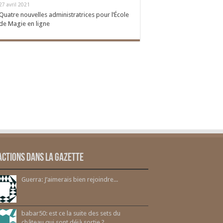
27 avril 2021
Quatre nouvelles administratrices pour l’École
de Magie en ligne
actions dans la gazette
Guerra: J’aimerais bien rejoindre...
babar50: est ce la suite des sets du
château qui sont déjà sortie ?...