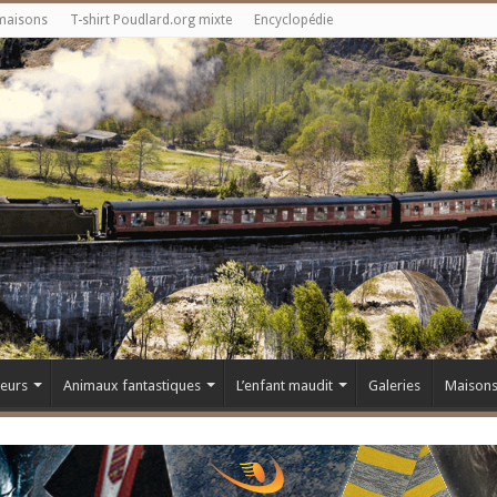
maisons
T-shirt Poudlard.org mixte
Encyclopédie
teurs
Animaux fantastiques
L’enfant maudit
Galeries
Maison