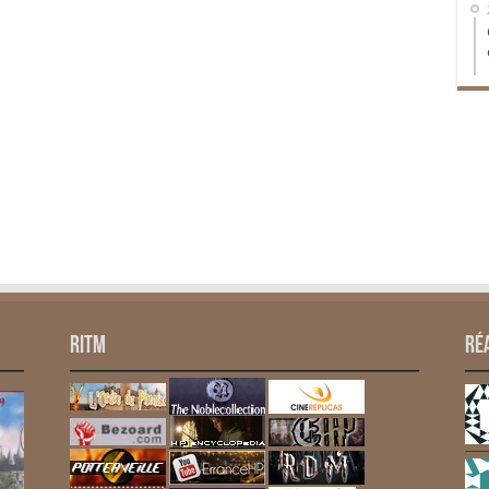
RITM
Ré