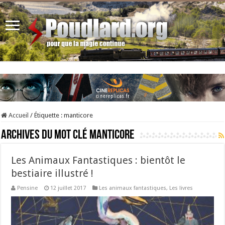
Accueil
/
Étiquette :
manticore
Archives du mot clé
manticore
Les Animaux Fantastiques : bientôt le
bestiaire illustré !
Pensine
12 juillet 2017
Les animaux fantastiques
,
Les livres