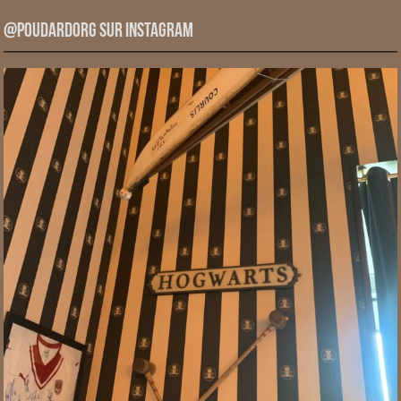
@PoudardOrg sur Instagram