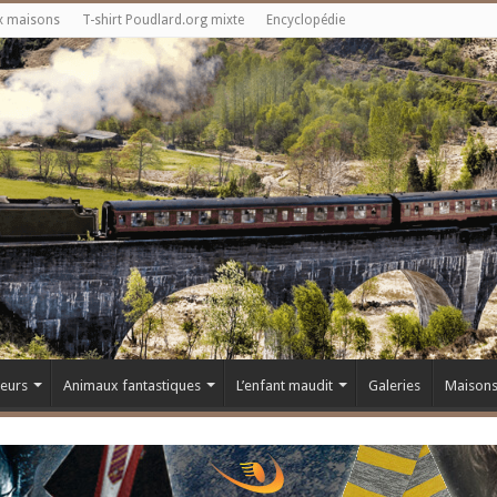
x maisons
T-shirt Poudlard.org mixte
Encyclopédie
teurs
Animaux fantastiques
L’enfant maudit
Galeries
Maison