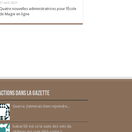
27 avril 2021
Quatre nouvelles administratrices pour l’École
de Magie en ligne
actions dans la gazette
Guerra: J’aimerais bien rejoindre...
babar50: est ce la suite des sets du
château qui sont déjà sortie ?...