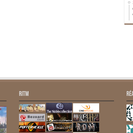
RITM
Ré