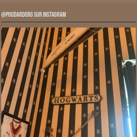
@PoudardOrg sur Instagram