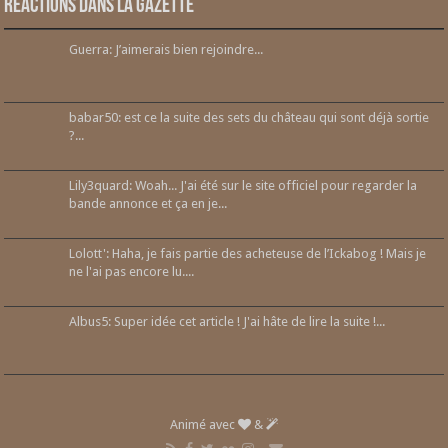
Réactions dans la gazette
Guerra: J’aimerais bien rejoindre...
babar50: est ce la suite des sets du château qui sont déjà sortie
?...
Lily3quard: Woah... J'ai été sur le site officiel pour regarder la
bande annonce et ça en je...
Lolott': Haha, je fais partie des acheteuse de l’Ickabog ! Mais je
ne l'ai pas encore lu....
Albus5: Super idée cet article ! J'ai hâte de lire la suite !...
Animé avec
&