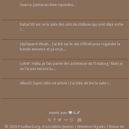
Guerra: J’aimerais bien rejoindre...
babar50: est ce la suite des sets du château qui sont déjà sortie
?...
Lily3quard: Woah... J'ai été sur le site officiel pour regarder la
bande annonce et ça en je...
Lolott': Haha, je fais partie des acheteuse de l’Ickabog ! Mais je
ne l'ai pas encore lu....
Albus5: Super idée cet article ! J'ai hâte de lire la suite !...
Animé avec
&
© 2026 Poudlard.org, Association iJeunes |
Mentions légales
|
Revue de