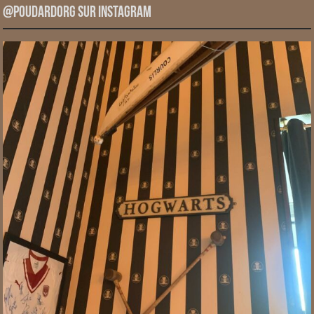
@PoudardOrg sur Instagram