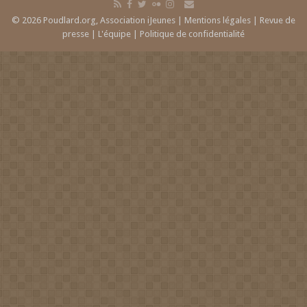
© 2026 Poudlard.org, Association iJeunes |
Mentions légales
|
Revue de
presse
|
L'équipe
|
Politique de confidentialité