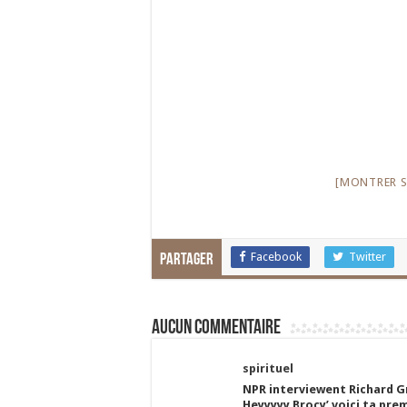
[MONTRER S
Facebook
Twitter
Partager
Aucun commentaire
spirituel
NPR interviewent Richard Gr
Heyyyyy Brocy’ voiçi ta prem