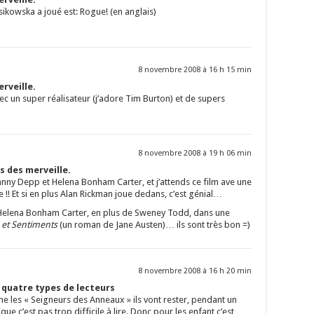
sikowska a joué est: Rogue! (en anglais)
8 novembre 2008 à 16 h 15 min
rveille.
ec un super réalisateur (j’adore Tim Burton) et de supers
8 novembre 2008 à 19 h 06 min
s des merveille.
hnny Depp et Helena Bonham Carter, et j’attends ce film ave une
!! Et si en plus Alan Rickman joue dedans, c’est génial…
c Helena Bonham Carter, en plus de Sweney Todd, dans une
 et Sentiments
(un roman de Jane Austen)… ils sont très bon =)
8 novembre 2008 à 16 h 20 min
s quatre types de lecteurs
e les « Seigneurs des Anneaux » ils vont rester, pendant un
ue c’est pas trop difficile à lire. Donc pour les enfant c’est