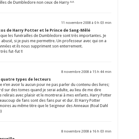
ailles de Dumbledore non ceux de Harry ^^
11 novembre 2008 à 0 h 03 min
os de Harry Potter et le Prince de Sang-Mêlé
i que les funérailles de Dumbledore sont très importantes. Je
busé, si je puis me permettre. Un professeur avec qui on a
nnées et ils nous suppriment son enterrement.
ès fut-fut !!
8 novembre 2008 à 15 h 44 min
s quatre types de lecteurs
 de n’en avoir lu aucun pour ne pas parler du contenu des livres;
 sur des tomes quand je serai adulte, au lieu de me dire
le relirais avec plaisir et le montrerai à mes enfants. Harry Potter
Beaucoup de fans sont des fans pur et dur. Et Harry Potter
oires au même titre que le Seigneur des Anneaux (Roal Dahl
e)
8 novembre 2008 à 16 h 03 min
rveille.