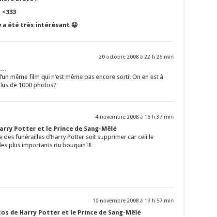
! <333
 a été très intérésant 😀
20 octobre 2008 à 22 h 26 min
m…
 d’un même film qui n’est même pas encore sorti! On en est à
lus de 1000 photos?
4 novembre 2008 à 16 h 37 min
rry Potter et le Prince de Sang-Mêlé
 des funérailles d’Harry Potter soit supprimer car ceii le
es plus importants du bouquin !!!
10 novembre 2008 à 19 h 57 min
os de Harry Potter et le Prince de Sang-Mêlé