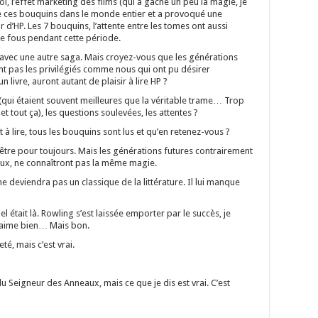
oi, l’effet marketing des films (qui a gâché un peu la magie, je
tre ces bouquins dans le monde entier et a provoqué une
r d’HP. Les 7 bouquins, l’attente entre les tomes ont aussi
e fous pendant cette période.
a avec une autre saga. Mais croyez-vous que les générations
nt pas les privilégiés comme nous qui ont pu désirer
 livre, auront autant de plaisir à lire HP ?
 (qui étaient souvent meilleures que la véritable trame… Trop
et tout ça), les questions soulevées, les attentes ?
t à lire, tous les bouquins sont lus et qu’en retenez-vous ?
-être pour toujours. Mais les générations futures contrairement
ux, ne connaîtront pas la même magie.
 deviendra pas un classique de la littérature. Il lui manque
el était là. Rowling s’est laissée emporter par le succès, je
’aime bien… Mais bon.
té, mais c’est vrai.
 du Seigneur des Anneaux, mais ce que je dis est vrai. C’est