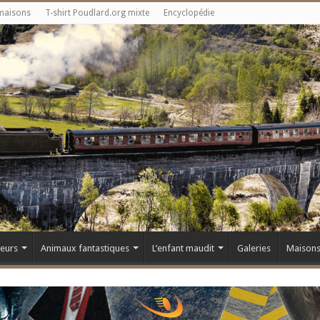
maisons
T-shirt Poudlard.org mixte
Encyclopédie
teurs
Animaux fantastiques
L’enfant maudit
Galeries
Maison