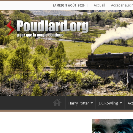
Accueil
Accéder aux 
SAMEDI 8 AOÛT 2026
Harry Potter
J.K. Rowling
Ac