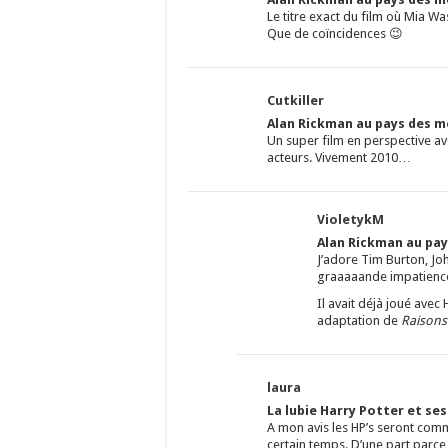
Le titre exact du film où Mia Wa
Que de coïncidences 😉
Cutkiller
Alan Rickman au pays des me
Un super film en perspective av
acteurs. Vivement 2010…
VioletykM
Alan Rickman au pay
J’adore Tim Burton, Jo
graaaaande impatience 
Il avait déjà joué ave
adaptation de
Raisons
laura
La lubie Harry Potter et se
A mon avis les HP’s seront comm
certain temps. D’une part parce q