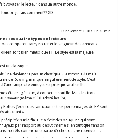
 fait voyager le lecteur dans un autre monde.
riffondor, je fais comment?? XD
13 novembre 2008 à 0 h 38 min
r et ses quatre types de lecteurs
pas comparer Harry Potter et le Seigneur des Anneaux.
 Tolkien sont bien mieux que HP. Le style est la majeure
st un classique.
is il ne deviendra pas un classique. C’est mon avis mais
ume de Rowling manque singulièrement de style. C’est
. D’une simplicité ennuyeuse, presque artificielle.
es étaient géniaux, à couper le souffle. Mais les trois
eur saveur (même si j’ai adoré les lire).
ry Potter. J’écris des fanfictions et les personnages de HP sont
ès attachants.
précipitée sur la fin. Elle a écrit des bouquins qui sont
ennuyeux par rapport au début (même si en tant que fans on
ans intérêts comme une partie d’échec ou une retenue…).