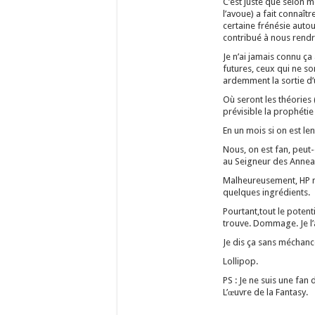
C’est juste que selon m
l’avoue) a fait connaî
certaine frénésie autou
contribué à nous rendr
Je n’ai jamais connu ç
futures, ceux qui ne so
ardemment la sortie d’un
Où seront les théories
prévisible la prophétie 
En un mois si on est len
Nous, on est fan, peut
au Seigneur des Annea
Malheureusement, HP ne
quelques ingrédients.
Pourtant,tout le potenti
trouve. Dommage. Je l
Je dis ça sans méchance
Lollipop.
PS : Je ne suis une fan
L’œuvre de la Fantasy.