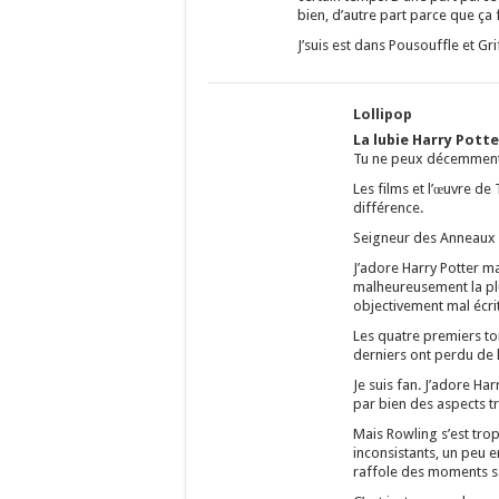
bien, d’autre part parce que ça
J’suis est dans Pousouffle et G
Lollipop
La lubie Harry Potte
Tu ne peux décemment 
Les films et l’œuvre de
différence.
Seigneur des Anneaux e
J’adore Harry Potter ma
malheureusement la pl
objectivement mal écrit
Les quatre premiers tom
derniers ont perdu de l
Je suis fan. J’adore Har
par bien des aspects tr
Mais Rowling s’est trop 
inconsistants, un peu 
raffole des moments s