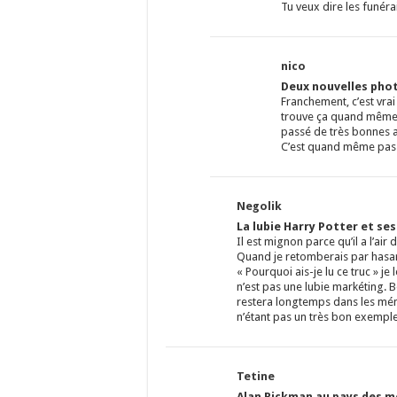
Tu veux dire les funér
nico
Deux nouvelles phot
Franchement, c’est vra
trouve ça quand même a
passé de très bonnes a
C’est quand même pas tr
Negolik
La lubie Harry Potter et se
Il est mignon parce qu’il a l’air
Quand je retomberais par hasard
« Pourquoi ais-je lu ce truc » je 
n’est pas une lubie markéting. 
restera longtemps dans les mém
n’étant pas un très bon exempl
Tetine
Alan Rickman au pays des me