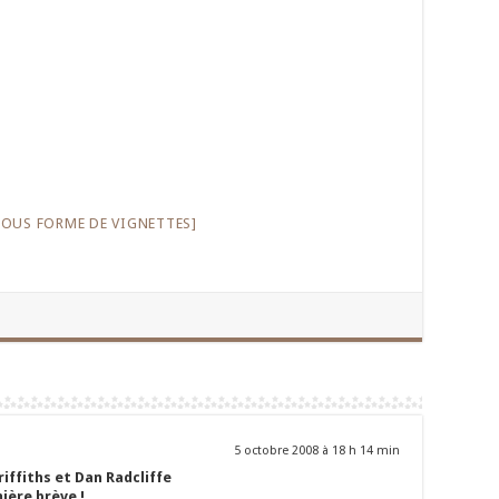
OUS FORME DE VIGNETTES]
5 octobre 2008 à 18 h 14 min
iffiths et Dan Radcliffe
ière brève !