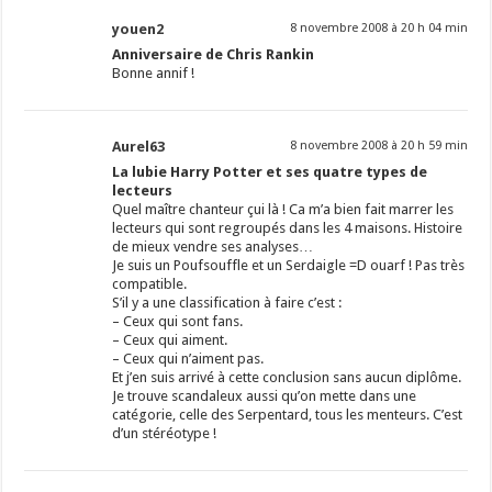
youen2
8 novembre 2008 à 20 h 04 min
Anniversaire de Chris Rankin
Bonne annif !
Aurel63
8 novembre 2008 à 20 h 59 min
La lubie Harry Potter et ses quatre types de
lecteurs
Quel maître chanteur çui là ! Ca m’a bien fait marrer les
lecteurs qui sont regroupés dans les 4 maisons. Histoire
de mieux vendre ses analyses…
Je suis un Poufsouffle et un Serdaigle =D ouarf ! Pas très
compatible.
S’il y a une classification à faire c’est :
– Ceux qui sont fans.
– Ceux qui aiment.
– Ceux qui n’aiment pas.
Et j’en suis arrivé à cette conclusion sans aucun diplôme.
Je trouve scandaleux aussi qu’on mette dans une
catégorie, celle des Serpentard, tous les menteurs. C’est
d’un stéréotype !