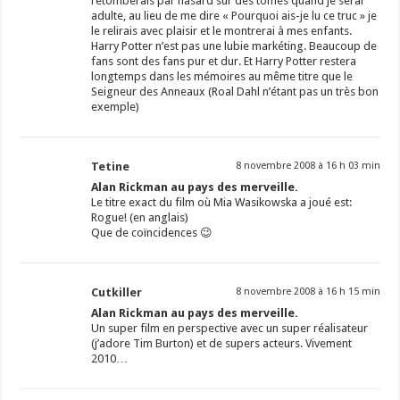
retomberais par hasard sur des tomes quand je serai
adulte, au lieu de me dire « Pourquoi ais-je lu ce truc » je
le relirais avec plaisir et le montrerai à mes enfants.
Harry Potter n’est pas une lubie markéting. Beaucoup de
fans sont des fans pur et dur. Et Harry Potter restera
longtemps dans les mémoires au même titre que le
Seigneur des Anneaux (Roal Dahl n’étant pas un très bon
exemple)
Tetine
8 novembre 2008 à 16 h 03 min
Alan Rickman au pays des merveille.
Le titre exact du film où Mia Wasikowska a joué est:
Rogue! (en anglais)
Que de coïncidences 😉
Cutkiller
8 novembre 2008 à 16 h 15 min
Alan Rickman au pays des merveille.
Un super film en perspective avec un super réalisateur
(j’adore Tim Burton) et de supers acteurs. Vivement
2010…