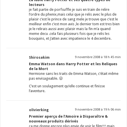
lecteurs
je fait partie de porfsuffle je suis en train de relire
l’ordre du phenix,mais celui que je relis avec le plus de
plaisir c’est le prince de sang mele je trouve que c’est le
meilleur enfin c’est mon avis ,le dernier tom est tres bien
je le relirais aussi avec plaisir mais la fin m’a quand
meme decu .cela fais plusieurs fois que je relis les
bouquins, et j’atten avec impatience le 4 decembre.
Shirosakim
9 novembre 2008 à 18 h 45 min
Emma Watson dans Harry Potter et les Reliques
de la Mort
Hermione sans les traits de Emma Watson, c’était même
pas envisageable. 😛
C’est un soulagement qu’elle continue et finisse
l’aventure.
olivierking
9 novembre 2008 à 19 h 06 min
Premier aperçu de l’Amoire à Disparaître &
nouveaux produits dérivés
ca me donne encore plus envie de voir le film^^ mais