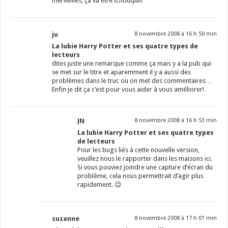
merveilles, ça va être tchouqui!!
ju
8 novembre 2008 à 16 h 50 min
La lubie Harry Potter et ses quatre types de
lecteurs
dites juste une remarque comme ça mais y a la pub qui
se met sur le titre et aparemment il y a aussi des
problèmes dans le truc ou on met des commentaires…
Enfin je dit ça c’est pour vous aider à vous améliorer!
JN
8 novembre 2008 à 16 h 53 min
La lubie Harry Potter et ses quatre types
de lecteurs
Pour les bugs liés à cette nouvelle version,
veuillez nous le rapporter dans les maisons
ici
.
Si vous pouviez joindre une capture d’écran du
problème, cela nous permettrait d’agir plus
rapidement. 😉
suzanne
8 novembre 2008 à 17 h 01 min