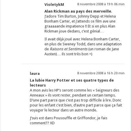
VioletykM
8 novembre 2008 à 19 h 06 min
Alan Rickman au pays des merveille.
J’adore Tim Burton, Johnny Depp et Helena
Bonham Carter, et j’attends ce film ave une
graaaaande impatience !! Et si en plus Alan
Rickman joue dedans, c’est génial…
Il avait déjà joué avec Helena Bonham Carter,
en plus de Sweney Todd, dans une adaptation
de
Raisons et Sentiments
(un roman de Jane
Austen)… ils sont très bon =)
laura
8 novembre 2008 à 16 h 20 min
La lubie Harry Potter et ses quatre types de
lecteurs
A mon avis les HP’s seront comme les « Seigneurs des
Anneaux » ils vont rester, pendant un certain temps.
D’une part parce que c’est pas trop difficile à lire. Donc
pour les enfant c’est bien, d’autre part parce que ça fait
voyager le lecteur dans un autre monde.
J’suis est dans Pousouffle et Griffondor, je fais
comment?? XD