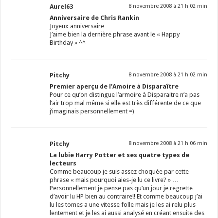
Aurel63
8 novembre 2008 à 21 h 02 min
Anniversaire de Chris Rankin
Joyeux anniversaire
J’aime bien la dernière phrase avant le « Happy
Birthday » ^^
Pitchy
8 novembre 2008 à 21 h 02 min
Premier aperçu de l’Amoire à Disparaître
Pour ce qu’on distingue l’armoire à Disparaitre n’a pas
l’air trop mal même si elle est très différente de ce que
j’imaginais personnellement =)
Pitchy
8 novembre 2008 à 21 h 06 min
La lubie Harry Potter et ses quatre types de
lecteurs
Comme beaucoup je suis assez choquée par cette
phrase « mais pourquoi aies-je lu ce livre? » …
Personnellement je pense pas qu’un jour je regrette
d’avoir lu HP bien au contraire!! Et comme beaucoup j’ai
lu les tomes a une vitesse folle mais je les ai relu plus
lentement et je les ai aussi analysé en créant ensuite des