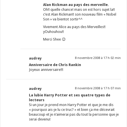
Alan Rickman au pays des merveille.
Oh!! quelle chance! mais on est hors sujet la!!
c’est Alan Rickman!! son nouveau film « Nobel
Son » va bientot sortir^^
Vivement Alice au pays des Merveilles!!
yOuhouhou!!
Merci Shee 😉
audrey
8 novembre 2008 à 17 h 02 min
Anniversaire de Chris Rankin
Joyeux anniversaire!!!
audrey
8 novembre 2008 à 17 h 07 min
La lubie Harry Potter et ses quatre types de
lecteurs
Si un jour je prend mon Harry Potter et que je me dis
« pourquoi ais-je lu ce truc? » et bien ça me décevrait
beaucoup et je n’aimerai pas du tout la personne que je
serai devenu!