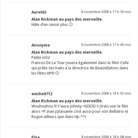
Aurel63
8 novembre 2008 à 17 h 36 min
Alan Rickman au pays des merveille.
Hâte d’en savoir plus 🙂
Anonyme
8 novembre 2008 à 17 h 40 min
Alan Rickman au pays des merveille.
Petite info!
Frances De La Tour jouera également dans le film! Celle
qui prête ses traits à la directrice de BeauxBatons dans
les films HP!!! 🙂
emilie0712
8 novembre 2008 à 18 h 05 min
Alan Rickman au pays des merveille.
Wouhouhou !!! Y’aura Johnny =DDDD !! J’irais voir le film
alors =P (nan j’plaisante c’est aussi pour voir Bellatrix et
Rogue ailleurs que dans Hp ^^)
Elea
8 novembre 2008 à 18 h 08 min