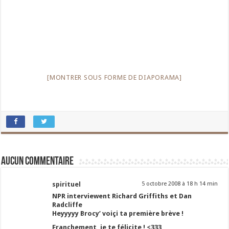
[MONTRER SOUS FORME DE DIAPORAMA]
Aucun commentaire
spirituel
5 octobre 2008 à 18 h 14 min
NPR interviewent Richard Griffiths et Dan
Radcliffe
Heyyyyy Brocy’ voiçi ta première brève !
Franchement, je te félicite ! <333