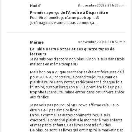
Hadd'
8 novembre 2008 à 21 h 23 min
Premier aperçu de l’Amoire à Disparaître
Pour être honnête je n’aime pas trop… :S
Je n’imaginais vraiment pas comme ça…
Marine
8 novembre 2008 à 21 h 52 min
La lubie Harry Potter et ses quatre types de
lecteurs
Je ne suis pas d’accord non plus ! Sinon je suis dans trois
maisons en même temps XD
Mais bon on a vu que ses théories étaient foireuses déjà
pour 2004. Au contraire, je prend toujours autant de
plaisir à relire Harry Potter, redécouvrant à chaque fois
l’histoire, surtout lorsqu’on a lu la première fois un peu
trop vite ! Et ensuite, j’aime entrer dans cet univers grâce
aux fanfics.
Je ne vois pas pourquoi Mr Brown affirme cela. Peut-
être n’a-t-il pas aimé ce livre ?
En tous comme les autres commentaires, je suis
d’accord, je prendrai plaisir à le montrer à mes enfants
et mes petits enfants. Ces livres sont très fluides.
De plus, ce sont les livres qui ont inspiré le marketing et