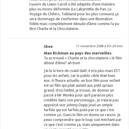
L’œuvre de Lewis Caroll a été adaptée d’une manière
plus ou moins déformée (Le Labyrinthe de Pan, Le
Voyage de Chihiro, Tideland pour les plus connues) ça
sera dommage de s’enfermer dans une illustration
fidèle mais complètement dénuée d’âme comme l’a pu
être Charlie et la Chocolaterie.
Shee
11 novembre 2008 à 8 h 24 min
Alan Rickman au pays des merveilles.
Tu as trouvé « Charlie et la chocolaterie » le film
dénué d’âme? ah bon!
J’ai lu le livre de roald dahl, il m’a plus mais EST
pour les enfant, car le public ciblé était bien
eux. A l’heure actuelle, un bon film pour enfant
est un film qui plait autant aux petit qu’aux
grand, d’où l’utilité, je trouve, de donner un
passé à Mr Wonka pour qu’il paraisse plus
crédible dans son personnage.. Je n’aurai pas
apprécié voir Johnny Depp joué un simple
farfelu qui est farfelu juste par ce que c’est
comme ça.. Dans le film on donne un raison. Je
peux comprendre que le loup soit méchant par
ce que c’est comme ça, mais uniquement dans