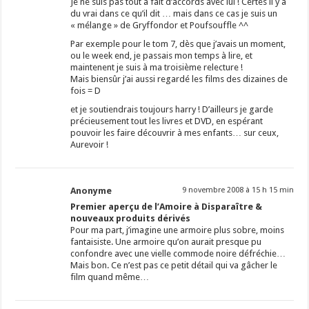
Je ne suis pas tout à fait d’accords avec lui ! Certes il y a
du vrai dans ce qu’il dit … mais dans ce cas je suis un
« mélange » de Gryffondor et Poufsouffle ^^
Par exemple pour le tom 7, dès que j’avais un moment,
ou le week end, je passais mon temps à lire, et
maintenent je suis à ma troisième relecture !
Mais biensûr j’ai aussi regardé les films des dizaines de
fois = D
et je soutiendrais toujours harry ! D’ailleurs je garde
précieusement tout les livres et DVD, en espérant
pouvoir les faire découvrir à mes enfants… sur ceux,
Aurevoir !
Anonyme
9 novembre 2008 à 15 h 15 min
Premier aperçu de l’Amoire à Disparaître &
nouveaux produits dérivés
Pour ma part, j’imagine une armoire plus sobre, moins
fantaisiste. Une armoire qu’on aurait presque pu
confondre avec une vielle commode noire défréchie…
Mais bon. Ce n’est pas ce petit détail qui va gâcher le
film quand même…