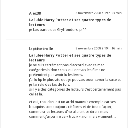
Alex38
8 novembre 2008 à 19 h 03 min
La lubie Harry Potter et ses quatre types de
lecteurs
je fais partie des Gryffondors :p ^^
laptitetrolle
8 novembre 2008 à 19 h 16 min
La lubie Harry Potter et ses quatre types de
lecteurs
je ne suis carrément pas d’accord avec ce mec.
catégories bidon : ceux qui ont vus les films ne
prétendent pas avoir lu les livres.
j’ai lu hp le plus vite que je pouvais pour savoir la suite et
je l’ai relu des tas de fois.
si il y a des catégories de lecteurs c’est certainement pas
celles la.
et oui, roal dahl est un archi mauvais exemple car ses
bouquins sont toujours célèbres et de toute façon,
comme si les lecteurs d’hp allaient se dire « mais
comment j’ai pu lire ce « truc » », non mais vraiment…