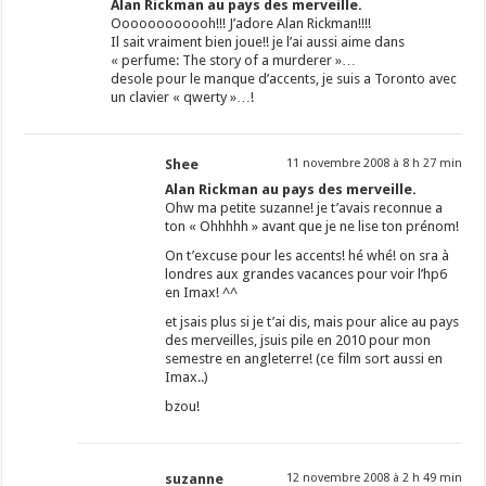
Alan Rickman au pays des merveille.
Oooooooooooh!!! J’adore Alan Rickman!!!!
Il sait vraiment bien joue!! je l’ai aussi aime dans
« perfume: The story of a murderer »…
desole pour le manque d’accents, je suis a Toronto avec
un clavier « qwerty »…!
Shee
11 novembre 2008 à 8 h 27 min
Alan Rickman au pays des merveille.
Ohw ma petite suzanne! je t’avais reconnue a
ton « Ohhhhh » avant que je ne lise ton prénom!
On t’excuse pour les accents! hé whé! on sra à
londres aux grandes vacances pour voir l’hp6
en Imax! ^^
et jsais plus si je t’ai dis, mais pour alice au pays
des merveilles, jsuis pile en 2010 pour mon
semestre en angleterre! (ce film sort aussi en
Imax..)
bzou!
suzanne
12 novembre 2008 à 2 h 49 min