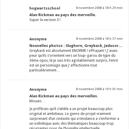
hogwartsschool
8 novembre 2008 à 18 h 29 min
Alan Rickman au pays des merveille.
Super la version 3 !
Anonyme
8 novembre 2008 à 18 h 37 min
Nouvelles photos : Slughorn, Greyback, Jedusor…
Greyback est absolument ENORME ! effrayant ! J’ avais
peur qu’ils s’orientent vers un loup-garou de type du
3ème opus, là je suis très agréablement surpris, Fenrir
est un personnage que j’ affectionne tout
particulièrement…
Anonyme
8 novembre 2008 à 19 h 01 min
Alan Rickman au pays des merveilles.
Mouais…
Je préférais qu’il s’attèle a un projet beaucoup plus
original et ambitieux. Le genre de projet vraiment
surprenant d’un cinéaste qui a tendance a s’enfermer a
un esthétique avec des thématiques beaucoup trop
récurrentes pour de l’honnête intellectuelle.