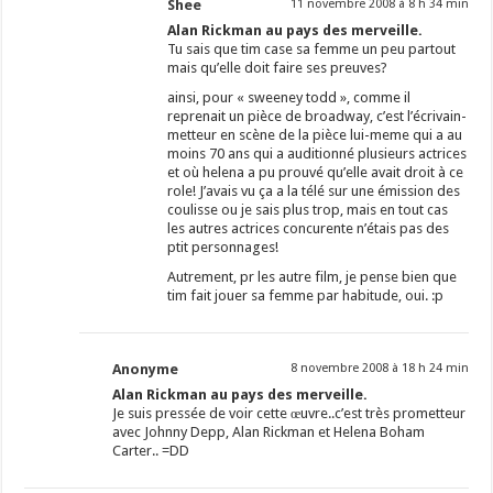
Shee
11 novembre 2008 à 8 h 34 min
Alan Rickman au pays des merveille.
Tu sais que tim case sa femme un peu partout
mais qu’elle doit faire ses preuves?
ainsi, pour « sweeney todd », comme il
reprenait un pièce de broadway, c’est l’écrivain-
metteur en scène de la pièce lui-meme qui a au
moins 70 ans qui a auditionné plusieurs actrices
et où helena a pu prouvé qu’elle avait droit à ce
role! J’avais vu ça a la télé sur une émission des
coulisse ou je sais plus trop, mais en tout cas
les autres actrices concurente n’étais pas des
ptit personnages!
Autrement, pr les autre film, je pense bien que
tim fait jouer sa femme par habitude, oui. :p
Anonyme
8 novembre 2008 à 18 h 24 min
Alan Rickman au pays des merveille.
Je suis pressée de voir cette œuvre..c’est très prometteur
avec Johnny Depp, Alan Rickman et Helena Boham
Carter.. =DD