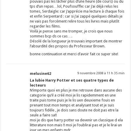
pouvais pas les lâcher plus d’une heure (de cours) ou du
tps d’un repas…lol, Poufsouffle: car j’ai déjà relus les
tomes, Serdaigle: car j’apprécie ma lecture à chaque fois
et enfin Serpentard : car si j’ai zappé quelques détails je
ne vais pas forcément relire tous les livres mais plutôt
regarder les films.
Voilà je pense sans me tromper, je crois que nous
sommes bcp ds ce cas….
Désolé de la longueur je trouvais important de montrer
l’absurdité des propos du Professeur Brown.
bonne continuation et merci d’avoir fait ce super site!
melusine62
9 novembre 2008 à 11 h 35 min
La lubie Harry Potter et ses quatre types de
lecteurs
N’importe quoi en plus je me retrouve dans aucune des
categorie qu’il a créé moi je lis rapidemment en une
traite puis tome puis je le lis uen deuxieme fouis en
prenant tout mon temps et analysant tout et je suis
toujours fidéle , je dois sans doute ne doit pas etre la
seule a faire sa!!
moi je dis que harry potter va devenir un classique d ela
litterature non mais !! moi je l’oublirai pas et je le lirai un
jour un mes enfants mdr