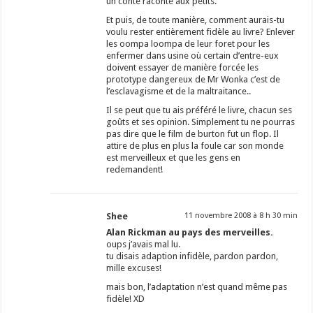
un conte raconté aux petits.
Et puis, de toute manière, comment aurais-tu
voulu rester entièrement fidèle au livre? Enlever
les oompa loompa de leur foret pour les
enfermer dans usine où certain d’entre-eux
doivent essayer de manière forcée les
prototype dangereux de Mr Wonka c’est de
l’esclavagisme et de la maltraitance..
Il se peut que tu ais préféré le livre, chacun ses
goûts et ses opinion. Simplement tu ne pourras
pas dire que le film de burton fut un flop. Il
attire de plus en plus la foule car son monde
est merveilleux et que les gens en
redemandent!
Shee
11 novembre 2008 à 8 h 30 min
Alan Rickman au pays des merveilles.
oups j’avais mal lu.
tu disais adaption infidèle, pardon pardon,
mille excuses!
mais bon, l’adaptation n’est quand même pas
fidèle! XD