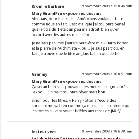
Krom le Barbare
9 novembre 2008 à 15 h 44 min
Mary GrandPré expose ses dessins
Ah ouais, pour le titre, les Américains voulaient faire
comme nous en fait. C’est vrai que j’ai toujours pensé
que le titre du 1 était un peu maladroit, bien qu’en
accord avec les autres de la série.
Je ne sais pas, moi j’aurais peut-être mis « Harry Potter
et la pierre de l’Alchimiste », ou… je sais pas trop, en
fait. Je trouve que le titre anglais fait un peu cliché.
Grimmy
9 novembre 2008 à 16 h 51 min
Mary GrandPré expose ses dessins
Ça serait bien si ils pouvaient les mettre en ligne après
l’expo… On peut toujours rêver mais bon…
Sinon pour les titres, « Harry Potter à l’école des
sorcier » me va bien comme ça mais je suis contente que
les tomes suivant soient fidèles aux titres de JKR 🙂
lecteur vert
9 novembre 2008 à 18 h 38 min
La lubie Harry Potter et ses quatre types de