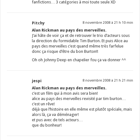
fanfictions… 3 catégories à moi toute seule XD
Pitchy
8 novembre 2008 à 21 h 10 min
Alan Rickman au pays des merveilles.
J’ai hâte de voir ça et de retrouver le trio d’acteurs sous
la direction du formidable Tim Burton. Et puis Alice au
pays des merveilles c’est quand même très farfelue
donc ça risque d’être du bon Burton!!
Oh oh Johnny Deep en chapelier fou ça va donner ^^
jespi
8 novembre 2008 à 21 h 21 min
Alan Rickman au pays des merveilles.
c’est un film qui à mon avis sera bien!
alice au pays des merveilles revisité par tim burton…
c’est un rêve!
déjà que l’histoire en elle même est plutôt spéciale, mais
alors là, ça va déménager!
et pus avec de tels acteurs…
que du bonheur!