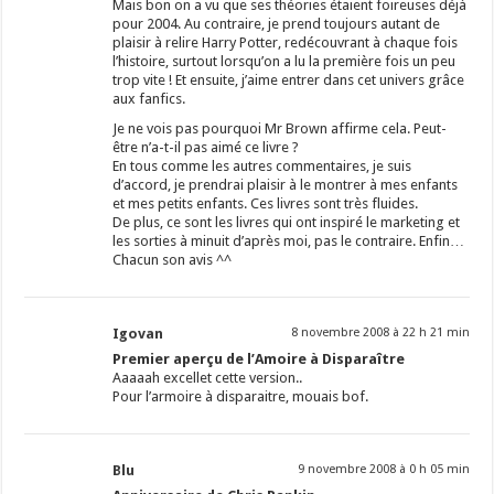
Mais bon on a vu que ses théories étaient foireuses déjà
pour 2004. Au contraire, je prend toujours autant de
plaisir à relire Harry Potter, redécouvrant à chaque fois
l’histoire, surtout lorsqu’on a lu la première fois un peu
trop vite ! Et ensuite, j’aime entrer dans cet univers grâce
aux fanfics.
Je ne vois pas pourquoi Mr Brown affirme cela. Peut-
être n’a-t-il pas aimé ce livre ?
En tous comme les autres commentaires, je suis
d’accord, je prendrai plaisir à le montrer à mes enfants
et mes petits enfants. Ces livres sont très fluides.
De plus, ce sont les livres qui ont inspiré le marketing et
les sorties à minuit d’après moi, pas le contraire. Enfin…
Chacun son avis ^^
Igovan
8 novembre 2008 à 22 h 21 min
Premier aperçu de l’Amoire à Disparaître
Aaaaah excellet cette version..
Pour l’armoire à disparaitre, mouais bof.
Blu
9 novembre 2008 à 0 h 05 min