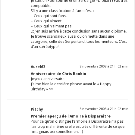
Je suis un Poufsouffle et un Serdaigle =D ouarf ! Pas très
compatible.
S’il y a une classification à faire c’est :
– Ceux qui sont fans.
– Ceux qui aiment.
– Ceux qui n’aiment pas.
Et j’en suis arrivé à cette conclusion sans aucun diplôme.
Je trouve scandaleux aussi qu’on mette dans une
catégorie, celle des Serpentard, tous les menteurs. C’est
d’un stéréotype !
Aurel63
8 novembre 2008 à 21 h 02 min
Anniversaire de Chris Rankin
Joyeux anniversaire
J’aime bien la dernière phrase avant le « Happy
Birthday » ^^
Pitchy
8 novembre 2008 à 21 h 02 min
Premier aperçu de l’Amoire à Disparaître
Pour ce qu’on distingue l’armoire à Disparaitre n’a pas
l’air trop mal même si elle est très différente de ce que
j’imaginais personnellement =)