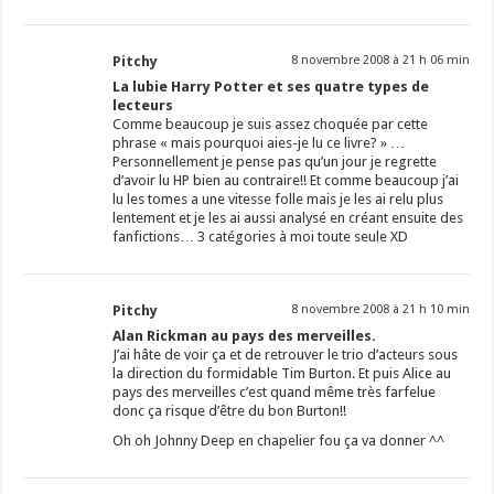
Pitchy
8 novembre 2008 à 21 h 06 min
La lubie Harry Potter et ses quatre types de
lecteurs
Comme beaucoup je suis assez choquée par cette
phrase « mais pourquoi aies-je lu ce livre? » …
Personnellement je pense pas qu’un jour je regrette
d’avoir lu HP bien au contraire!! Et comme beaucoup j’ai
lu les tomes a une vitesse folle mais je les ai relu plus
lentement et je les ai aussi analysé en créant ensuite des
fanfictions… 3 catégories à moi toute seule XD
Pitchy
8 novembre 2008 à 21 h 10 min
Alan Rickman au pays des merveilles.
J’ai hâte de voir ça et de retrouver le trio d’acteurs sous
la direction du formidable Tim Burton. Et puis Alice au
pays des merveilles c’est quand même très farfelue
donc ça risque d’être du bon Burton!!
Oh oh Johnny Deep en chapelier fou ça va donner ^^