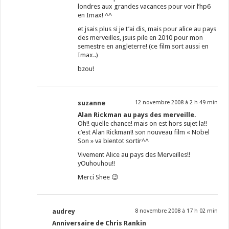
londres aux grandes vacances pour voir l’hp6
en Imax! ^^
et jsais plus si je t’ai dis, mais pour alice au pays
des merveilles, jsuis pile en 2010 pour mon
semestre en angleterre! (ce film sort aussi en
Imax..)
bzou!
suzanne
12 novembre 2008 à 2 h 49 min
Alan Rickman au pays des merveille.
Oh!! quelle chance! mais on est hors sujet la!!
c’est Alan Rickman!! son nouveau film « Nobel
Son » va bientot sortir^^
Vivement Alice au pays des Merveilles!!
yOuhouhou!!
Merci Shee 😉
audrey
8 novembre 2008 à 17 h 02 min
Anniversaire de Chris Rankin