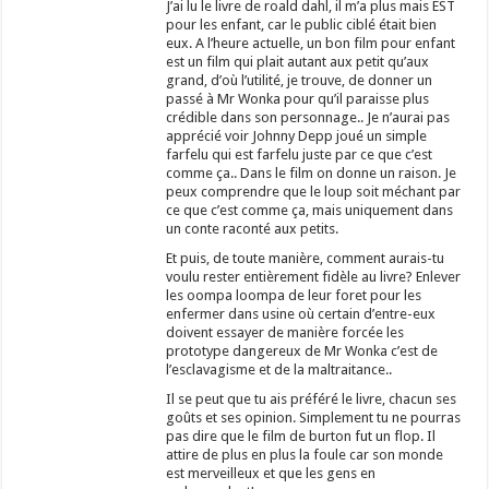
J’ai lu le livre de roald dahl, il m’a plus mais EST
pour les enfant, car le public ciblé était bien
eux. A l’heure actuelle, un bon film pour enfant
est un film qui plait autant aux petit qu’aux
grand, d’où l’utilité, je trouve, de donner un
passé à Mr Wonka pour qu’il paraisse plus
crédible dans son personnage.. Je n’aurai pas
apprécié voir Johnny Depp joué un simple
farfelu qui est farfelu juste par ce que c’est
comme ça.. Dans le film on donne un raison. Je
peux comprendre que le loup soit méchant par
ce que c’est comme ça, mais uniquement dans
un conte raconté aux petits.
Et puis, de toute manière, comment aurais-tu
voulu rester entièrement fidèle au livre? Enlever
les oompa loompa de leur foret pour les
enfermer dans usine où certain d’entre-eux
doivent essayer de manière forcée les
prototype dangereux de Mr Wonka c’est de
l’esclavagisme et de la maltraitance..
Il se peut que tu ais préféré le livre, chacun ses
goûts et ses opinion. Simplement tu ne pourras
pas dire que le film de burton fut un flop. Il
attire de plus en plus la foule car son monde
est merveilleux et que les gens en