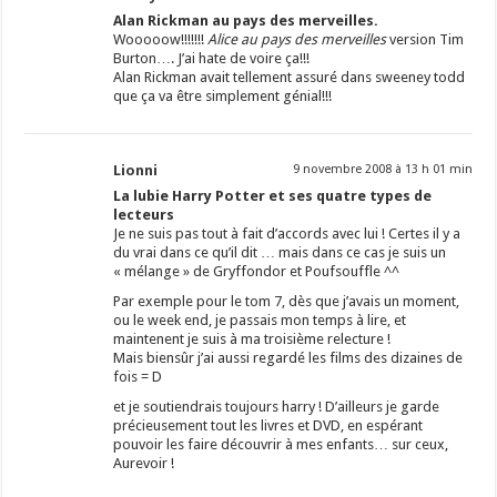
Alan Rickman au pays des merveilles.
Wooooow!!!!!!!
Alice au pays
des merveilles
version Tim
Burton…. J’ai hate de voire ça!!!
Alan Rickman avait tellement assuré dans sweeney todd
que ça va être simplement génial!!!
Lionni
9 novembre 2008 à 13 h 01 min
La lubie Harry Potter et ses quatre types de
lecteurs
Je ne suis pas tout à fait d’accords avec lui ! Certes il y a
du vrai dans ce qu’il dit … mais dans ce cas je suis un
« mélange » de Gryffondor et Poufsouffle ^^
Par exemple pour le tom 7, dès que j’avais un moment,
ou le week end, je passais mon temps à lire, et
maintenent je suis à ma troisième relecture !
Mais biensûr j’ai aussi regardé les films des dizaines de
fois = D
et je soutiendrais toujours harry ! D’ailleurs je garde
précieusement tout les livres et DVD, en espérant
pouvoir les faire découvrir à mes enfants… sur ceux,
Aurevoir !