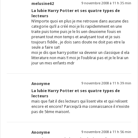
melusine62
9 novembre 2008 à 11 h 35 min
La lubie Harry Potter et ses quatre types de
lecteurs
N’importe quoi en plus je me retrouve dans aucune des
categorie qu’il a créé moi je lis rapidemment en une
traite puis tome puis je le lis uen deuxieme fouis en
prenant tout mon temps et analysant tout et je suis
toujours fidéle , je dois sans doute ne doit pas etre la
seule a faire sa!!
moi je dis que harry potter va devenir un classique d ela
litterature non mais !! moi je l’oublirai pas et je le lirai un
jour un mes enfants mdr
Anonyme
9 novembre 2008 à 11 h 39 min
La lubie Harry Potter et ses quatre types de
lecteurs
mais que fait il des lecteurs qui lisent vite et qui relisent
encore et encore? Parcequ’à ma connaissance il n’existe
pas de 5ème maison!.
Anonyme
9 novembre 2008 à 11 h 56 min