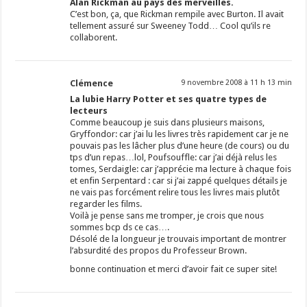
Alan Rickman au pays des merveilles.
C’est bon, ça, que Rickman rempile avec Burton. Il avait
tellement assuré sur Sweeney Todd… Cool qu’ils re
collaborent.
Clémence
9 novembre 2008 à 11 h 13 min
La lubie Harry Potter et ses quatre types de
lecteurs
Comme beaucoup je suis dans plusieurs maisons,
Gryffondor: car j’ai lu les livres très rapidement car je ne
pouvais pas les lâcher plus d’une heure (de cours) ou du
tps d’un repas…lol, Poufsouffle: car j’ai déjà relus les
tomes, Serdaigle: car j’apprécie ma lecture à chaque fois
et enfin Serpentard : car si j’ai zappé quelques détails je
ne vais pas forcément relire tous les livres mais plutôt
regarder les films.
Voilà je pense sans me tromper, je crois que nous
sommes bcp ds ce cas….
Désolé de la longueur je trouvais important de montrer
l’absurdité des propos du Professeur Brown.
bonne continuation et merci d’avoir fait ce super site!