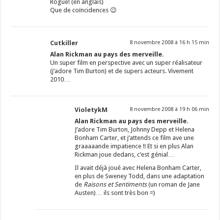
Rogue! (en anglais)
Que de coïncidences 😉
Cutkiller
8 novembre 2008 à 16 h 15 min
Alan Rickman au pays des merveille.
Un super film en perspective avec un super réalisateur
(j’adore Tim Burton) et de supers acteurs. Vivement
2010…
VioletykM
8 novembre 2008 à 19 h 06 min
Alan Rickman au pays des merveille.
J’adore Tim Burton, Johnny Depp et Helena
Bonham Carter, et j’attends ce film ave une
graaaaande impatience !! Et si en plus Alan
Rickman joue dedans, c’est génial…
Il avait déjà joué avec Helena Bonham Carter,
en plus de Sweney Todd, dans une adaptation
de
Raisons et Sentiments
(un roman de Jane
Austen)… ils sont très bon =)