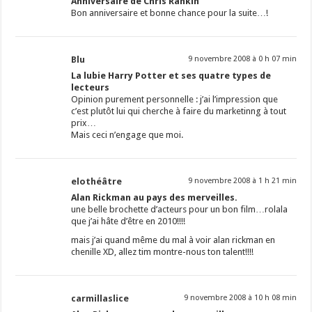
Anniversaire de Chris Rankin
Bon anniversaire et bonne chance pour la suite…!
Blu
9 novembre 2008 à 0 h 07 min
La lubie Harry Potter et ses quatre types de
lecteurs
Opinion purement personnelle : j’ai l’impression que
c’est plutôt lui qui cherche à faire du marketinng à tout
prix…
Mais ceci n’engage que moi.
elothéâtre
9 novembre 2008 à 1 h 21 min
Alan Rickman au pays des merveilles.
une belle brochette d’acteurs pour un bon film…rolala
que j’ai hâte d’être en 2010!!!!
mais j’ai quand même du mal à voir alan rickman en
chenille XD, allez tim montre-nous ton talent!!!!
carmillaslice
9 novembre 2008 à 10 h 08 min