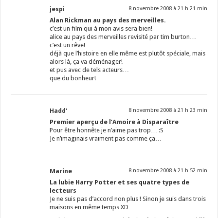
jespi
8 novembre 2008 à 21 h 21 min
Alan Rickman au pays des merveilles.
c’est un film qui à mon avis sera bien!
alice au pays des merveilles revisité par tim burton…
c’est un rêve!
déjà que l’histoire en elle même est plutôt spéciale, mais
alors là, ça va déménager!
et pus avec de tels acteurs…
que du bonheur!
Hadd'
8 novembre 2008 à 21 h 23 min
Premier aperçu de l’Amoire à Disparaître
Pour être honnête je n’aime pas trop… :S
Je n’imaginais vraiment pas comme ça…
Marine
8 novembre 2008 à 21 h 52 min
La lubie Harry Potter et ses quatre types de
lecteurs
Je ne suis pas d’accord non plus ! Sinon je suis dans trois
maisons en même temps XD