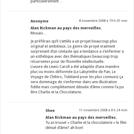
particulièrement…
Anonyme
8 novembre 2008 à 19 h 01 min
Alan Rickman au pays des merveilles.
Mouais…
Je préférais qu’il s’attèle a un projet beaucoup plus
original et ambitieux. Le genre de projet vraiment
surprenant d’un cinéaste qui a tendance a s’enfermer a
un esthétique avec des thématiques beaucoup trop
récurrentes pour de l’honnête intellectuelle.
L’œuvre de Lewis Caroll a été adaptée d’une manière
plus ou moins déformée (Le Labyrinthe de Pan, Le
Voyage de Chihiro, Tideland pour les plus connues) ça
sera dommage de s’enfermer dans une illustration
fidèle mais complètement dénuée d’âme comme l’a pu
être Charlie et la Chocolaterie.
Shee
11 novembre 2008 à 8 h 24 min
Alan Rickman au pays des merveilles.
Tu as trouvé « Charlie et la chocolaterie » le film
dénué d’âme? ah bon!