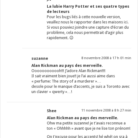
La lubie Harry Potter et ses quatre types
de lecteurs
Pour les bugs liés à cette nouvelle version,
veuillez nous le rapporter dans les maisons
ici
.
Si vous pouviez joindre une capture d’écran du
problème, cela nous permettrait d’agir plus
rapidement. 😉
suzanne
8 novembre 2008 à 17 h 01 min
Alan Rickman au pays des merveille.
Oooooooooooh!!! J’adore Alan Rickman!!!!
Il sait vraiment bien joue!! je l’ai aussi aime dans
« perfume: The story of a murderer »…
desole pour le manque d’accents, je suis a Toronto avec
un clavier « qwerty »…!
Shee
11 novembre 2008 à 8 h 27 min
Alan Rickman au pays des merveille.
Ohw ma petite suzanne! je t’avais reconnue a
ton « Ohhhhh » avant que je ne lise ton prénom!
On t’excuse pour les accents! hé whé! on sra à