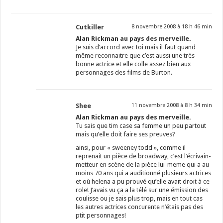
Cutkiller
8 novembre 2008 à 18 h 46 min
Alan Rickman au pays des merveille.
Je suis d’accord avec toi mais il faut quand
même reconnaitre que c’est aussi une très
bonne actrice et elle colle assez bien aux
personnages des films de Burton.
Shee
11 novembre 2008 à 8 h 34 min
Alan Rickman au pays des merveille.
Tu sais que tim case sa femme un peu partout
mais qu’elle doit faire ses preuves?
ainsi, pour « sweeney todd », comme il
reprenait un pièce de broadway, c’est l’écrivain-
metteur en scène de la pièce lui-meme qui a au
moins 70 ans qui a auditionné plusieurs actrices
et où helena a pu prouvé qu’elle avait droit à ce
role! J’avais vu ça a la télé sur une émission des
coulisse ou je sais plus trop, mais en tout cas
les autres actrices concurente n’étais pas des
ptit personnages!