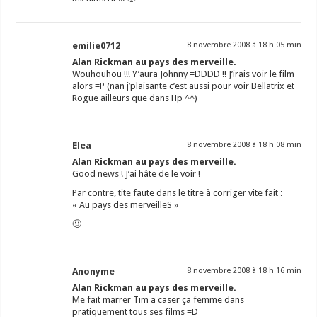
emilie0712
8 novembre 2008 à 18 h 05 min
Alan Rickman au pays des merveille.
Wouhouhou !!! Y’aura Johnny =DDDD !! J’irais voir le film
alors =P (nan j’plaisante c’est aussi pour voir Bellatrix et
Rogue ailleurs que dans Hp ^^)
Elea
8 novembre 2008 à 18 h 08 min
Alan Rickman au pays des merveille.
Good news ! J’ai hâte de le voir !
Par contre, tite faute dans le titre à corriger vite fait :
« Au pays des merveilleS »
🙂
Anonyme
8 novembre 2008 à 18 h 16 min
Alan Rickman au pays des merveille.
Me fait marrer Tim a caser ça femme dans
pratiquement tous ses films =D