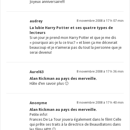
Joyeux anniversaire!!!
audrey
8 novembre 2008 à 17 h 07 min
La lubie Harry Potter et ses quatre types de
lecteurs
Si un jour je prend mon Harry Potter et que je me dis
« pourquoi ais-je lu ce truc? » et bien ça me décevrait
beaucoup et je n’aimerai pas du tout la personne que je
serai devenu!
Aurel63
8 novembre 2008 à 17 h 36 min
Alan Rickman au pays des merveille.
Hâte d’en savoir plus 🙂
Anonyme
8 novembre 2008 à 17 h 40 min
Alan Rickman au pays des merveille.
Petite info!
Frances De La Tour jouera également dans le film! Celle
qui prête ses traits à la directrice de BeauxBatons dans
les films HP!!! 🙂