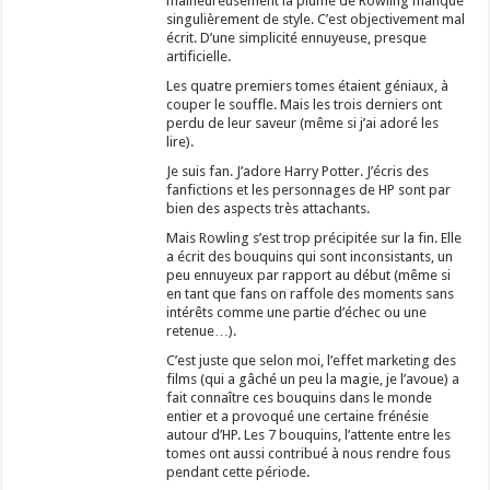
malheureusement la plume de Rowling manque
singulièrement de style. C’est objectivement mal
écrit. D’une simplicité ennuyeuse, presque
artificielle.
Les quatre premiers tomes étaient géniaux, à
couper le souffle. Mais les trois derniers ont
perdu de leur saveur (même si j’ai adoré les
lire).
Je suis fan. J’adore Harry Potter. J’écris des
fanfictions et les personnages de HP sont par
bien des aspects très attachants.
Mais Rowling s’est trop précipitée sur la fin. Elle
a écrit des bouquins qui sont inconsistants, un
peu ennuyeux par rapport au début (même si
en tant que fans on raffole des moments sans
intérêts comme une partie d’échec ou une
retenue…).
C’est juste que selon moi, l’effet marketing des
films (qui a gâché un peu la magie, je l’avoue) a
fait connaître ces bouquins dans le monde
entier et a provoqué une certaine frénésie
autour d’HP. Les 7 bouquins, l’attente entre les
tomes ont aussi contribué à nous rendre fous
pendant cette période.