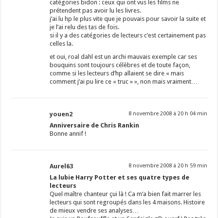
catégories bidon : ceux qui ont vus les films ne
prétendent pas avoir lu les livres.
j’ai lu hp le plus vite que je pouvais pour savoir la suite et
je l’ai relu des tas de fois.
si il y a des catégories de lecteurs c’est certainement pas
celles la.
et oui, roal dahl est un archi mauvais exemple car ses
bouquins sont toujours célèbres et de toute façon,
comme si les lecteurs d’hp allaient se dire « mais
comment j’ai pu lire ce « truc » », non mais vraiment…
youen2
8 novembre 2008 à 20 h 04 min
Anniversaire de Chris Rankin
Bonne annif !
Aurel63
8 novembre 2008 à 20 h 59 min
La lubie Harry Potter et ses quatre types de
lecteurs
Quel maître chanteur çui là ! Ca m’a bien fait marrer les
lecteurs qui sont regroupés dans les 4 maisons. Histoire
de mieux vendre ses analyses…