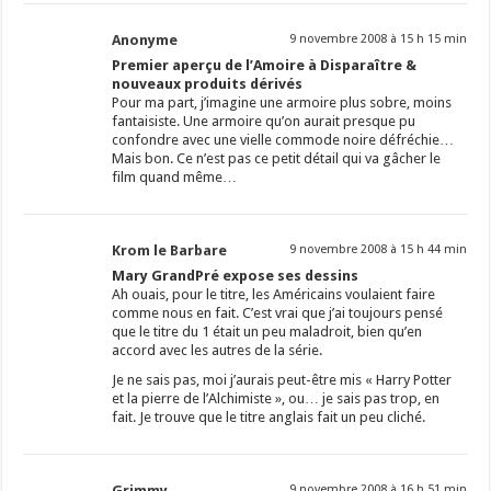
Anonyme
9 novembre 2008 à 15 h 15 min
Premier aperçu de l’Amoire à Disparaître &
nouveaux produits dérivés
Pour ma part, j’imagine une armoire plus sobre, moins
fantaisiste. Une armoire qu’on aurait presque pu
confondre avec une vielle commode noire défréchie…
Mais bon. Ce n’est pas ce petit détail qui va gâcher le
film quand même…
Krom le Barbare
9 novembre 2008 à 15 h 44 min
Mary GrandPré expose ses dessins
Ah ouais, pour le titre, les Américains voulaient faire
comme nous en fait. C’est vrai que j’ai toujours pensé
que le titre du 1 était un peu maladroit, bien qu’en
accord avec les autres de la série.
Je ne sais pas, moi j’aurais peut-être mis « Harry Potter
et la pierre de l’Alchimiste », ou… je sais pas trop, en
fait. Je trouve que le titre anglais fait un peu cliché.
Grimmy
9 novembre 2008 à 16 h 51 min