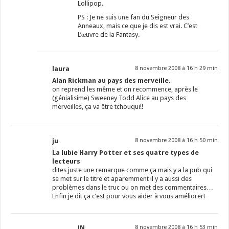
Lollipop.
PS : Je ne suis une fan du Seigneur des
Anneaux, mais ce que je dis est vrai. C’est
L’œuvre de la Fantasy.
laura
8 novembre 2008 à 16 h 29 min
Alan Rickman au pays des merveille.
on reprend les même et on recommence, après le
(génialisime) Sweeney Todd Alice au pays des
merveilles, ça va être tchouqui!!
ju
8 novembre 2008 à 16 h 50 min
La lubie Harry Potter et ses quatre types de
lecteurs
dites juste une remarque comme ça mais y a la pub qui
se met sur le titre et aparemment il y a aussi des
problèmes dans le truc ou on met des commentaires…
Enfin je dit ça c’est pour vous aider à vous améliorer!
JN
8 novembre 2008 à 16 h 53 min