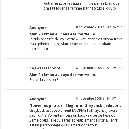
Autrement, pr les autre film, je pense bien que
tim fait jouer sa femme par habitude, oui. :p
Anonyme
8 novembre 2008 à 18 h 24 min
Alan Rickman au pays des merveille.
Je suis pressée de voir cette œuvre..c’est très prometteur
avec Johnny Depp, Alan Rickman et Helena Boham
Carter.. =DD
hogwartsschool
8 novembre 2008 à 18 h 29 min
Alan Rickman au pays des merveille.
Super la version 3 !
Anonyme
8 novembre 2008 à 18 h 37 min
Nouvelles photos : Slughorn, Greyback, Jedusor…
Greyback est absolument ENORME ! effrayant ! J’ avais
peur qu’ils s’orientent vers un loup-garou de type du
3ème opus, là je suis très agréablement surpris, Fenrir
est un personnage que j’ affectionne tout