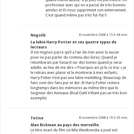
professeur avec qui on a passé de très bonnes
années et ils nous suppriment son enterrement.
C’est quand même pas très fut-fut !!
Negolik
8 novembre 2008 à 15 h 44 min
La lubie Harry Potter et ses quatre types de
lecteurs
Il est mignon parce qu’il a l’air de n’en avoir lu aucun
pour ne pas parler du contenu des livres; Quand je
retomberais par hasard sur des tomes quand je serai
adulte, au lieu de me dire « Pourquoi ais-je lu ce truc » je
le relirais avec plaisir et le montrerai à mes enfants.
Harry Potter n’est pas une lubie markéting. Beaucoup de
fans sont des fans pur et dur. Et Harry Potter restera
longtemps dans les mémoires au même titre que le
Seigneur des Anneaux (Roal Dahl n’étant pas un très bon
exemple)
Tetine
8 novembre 2008 à 16 h 03 min
Alan Rickman au pays des merveille.
Le titre exact du film où Mia Wasikowska a joué est: